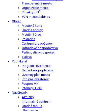
Transparentné mesto
Organizácie mesta
Projekty z EÚ
VZN mesta Sabinov
Občan
Mestská karta
Úradné hodiny
Matričný úrad
Pokladňa
Centrum pre občanov
Odpadové hospodárstvo
Participatívny rozpočet
Tlačivá
Podnikateľ
Program HSR mesta
Sadzobník poplatkov
Územný plán mesta
Info pre investorov
Pasport MK
Interreg PL-SK
Návštevník
Aktuality
Informačné centrum
Úradná tabuľa
Ubytovanie