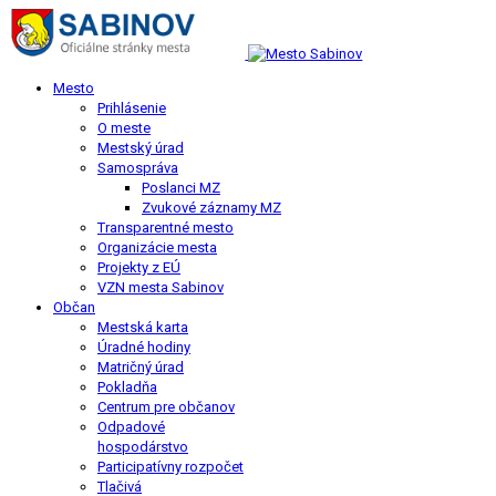
Mesto
Prihlásenie
O meste
Mestský úrad
Samospráva
Poslanci MZ
Zvukové záznamy MZ
Transparentné mesto
Organizácie mesta
Projekty z EÚ
VZN mesta Sabinov
Občan
Mestská karta
Úradné hodiny
Matričný úrad
Pokladňa
Centrum pre občanov
Odpadové
hospodárstvo
Participatívny rozpočet
Tlačivá