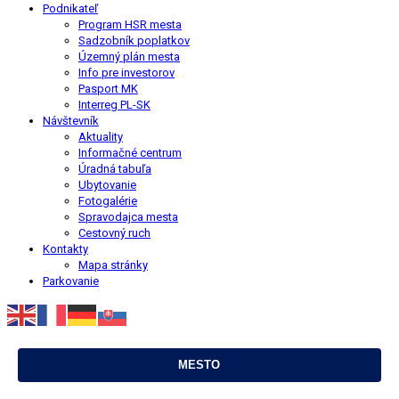
Podnikateľ
Program HSR mesta
Sadzobník poplatkov
Územný plán mesta
Info pre investorov
Pasport MK
Interreg PL-SK
Návštevník
Aktuality
Informačné centrum
Úradná tabuľa
Ubytovanie
Fotogalérie
Spravodajca mesta
Cestovný ruch
Kontakty
Mapa stránky
Parkovanie