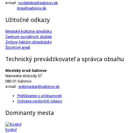
e-mail :
podatelna@sabinov.sk
msu@sabinov.sk
Užitočné odkazy
Mestské kultúrne stredisko
Centrum sociálnych služieb
Zmluvy-faktúry-objednávky
Športový areál
Technický prevádzkovateľ a správca obsahu
Mestský úrad Sabinov
Námestie slobody 57
083 01 Sabinov
e-mail :
webmaster@sabinov.sk
Prehlásenie o prístupnosti
Ochrana osobných údajov
Dominanty mesta
Kostol