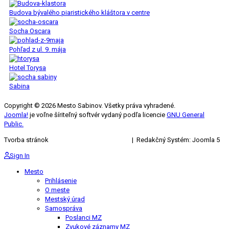
Budova bývalého piaristického kláštora v centre
Socha Oscara
Pohľad z ul. 9. mája
Hotel Torysa
Sabina
Copyright © 2026 Mesto Sabinov. Všetky práva vyhradené.
Joomla!
je voľne šíriteľný softvér vydaný podľa licencie
GNU General
Public.
Tvorba stránok
KRIŽAN ENTERPRISES s.r.o.
| Redakčný Systém: Joomla 5
Sign In
Mesto
Prihlásenie
O meste
Mestský úrad
Samospráva
Poslanci MZ
Zvukové záznamy MZ