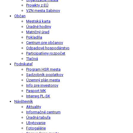
Projekty z EÚ
VZN mesta Sabinov
Občan
Mestská karta
Úradné hodiny
Matričný úrad
Pokladňa
Centrum pre občanov
Odpadové hospodárstvo
Participatívny rozpočet
Tlačivá
Podnikateľ
Program HSR mesta
Sadzobník poplatkov
Územný plán mesta
Info pre investorov
Pasport MK
Interreg PL-SK
Návštevník
Aktuality
Informačné centrum
Úradná tabuľa
Ubytovanie
Fotogalérie