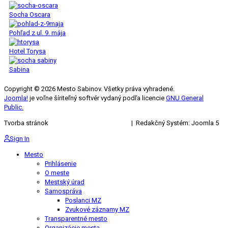
Socha Oscara
Pohľad z ul. 9. mája
Hotel Torysa
Sabina
Copyright © 2026 Mesto Sabinov. Všetky práva vyhradené.
Joomla!
je voľne šíriteľný softvér vydaný podľa licencie
GNU General
Public.
Tvorba stránok
KRIŽAN ENTERPRISES s.r.o.
| Redakčný Systém: Joomla 5
Sign In
Mesto
Prihlásenie
O meste
Mestský úrad
Samospráva
Poslanci MZ
Zvukové záznamy MZ
Transparentné mesto
Organizácie mesta