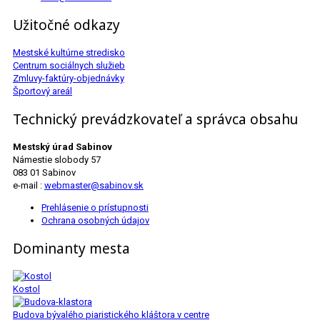
Užitočné odkazy
Mestské kultúrne stredisko
Centrum sociálnych služieb
Zmluvy-faktúry-objednávky
Športový areál
Technický prevádzkovateľ a správca obsahu
Mestský úrad Sabinov
Námestie slobody 57
083 01 Sabinov
e-mail :
webmaster@sabinov.sk
Prehlásenie o prístupnosti
Ochrana osobných údajov
Dominanty mesta
Kostol
Budova bývalého piaristického kláštora v centre