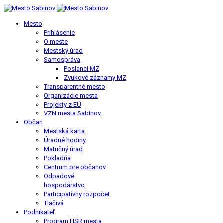
Mesto
Prihlásenie
O meste
Mestský úrad
Samospráva
Poslanci MZ
Zvukové záznamy MZ
Transparentné mesto
Organizácie mesta
Projekty z EÚ
VZN mesta Sabinov
Občan
Mestská karta
Úradné hodiny
Matričný úrad
Pokladňa
Centrum pre občanov
Odpadové
hospodárstvo
Participatívny rozpočet
Tlačivá
Podnikateľ
Program HSR mesta