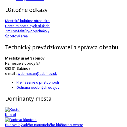
Užitočné odkazy
Mestské kultúrne stredisko
Centrum sociálnych služieb
Zmluvy-faktúry-objednávky
Športový areál
Technický prevádzkovateľ a správca obsahu
Mestský úrad Sabinov
Námestie slobody 57
083 01 Sabinov
e-mail :
webmaster@sabinov.sk
Prehlásenie o prístupnosti
Ochrana osobných údajov
Dominanty mesta
Kostol
Budova bývalého piaristického kláštora v centre