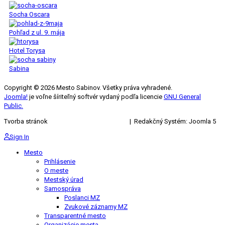
Socha Oscara
Pohľad z ul. 9. mája
Hotel Torysa
Sabina
Copyright © 2026 Mesto Sabinov. Všetky práva vyhradené.
Joomla!
je voľne šíriteľný softvér vydaný podľa licencie
GNU General
Public.
Tvorba stránok
KRIŽAN ENTERPRISES s.r.o.
| Redakčný Systém: Joomla 5
Sign In
Mesto
Prihlásenie
O meste
Mestský úrad
Samospráva
Poslanci MZ
Zvukové záznamy MZ
Transparentné mesto
Organizácie mesta