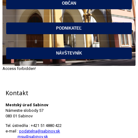
Access forbidden!
Kontakt
Mestský úrad Sabinov
Námestie slobody 57
083 01 Sabinov
Tel. ústredňa : +421 51 4880 422
e-mail :
podatelna@sabinov.sk
msu@sabinov.sk