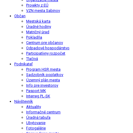
Projekty z EÚ
VZN mesta Sabinov
Občan
Mestská karta
Úradné hodiny
Matričný úrad
Pokladňa
Centrum pre občanov
Odpadové hospodárstvo
Participatívny rozpočet
Tlačivá
Podnikateľ
Program HSR mesta
Sadzobník poplatkov
Územný plán mesta
Info pre investorov
Pasport MK
Interreg PL-SK
Návštevník
Aktuality
Informačné centrum
Úradná tabuľa
Ubytovanie
Fotogalérie