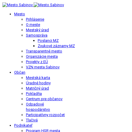
Mesto
Prihlásenie
O meste
Mestský úrad
Samospráva
Poslanci MZ
Zvukové záznamy MZ
Transparentné mesto
Organizácie mesta
Projekty z EÚ
VZN mesta Sabinov
Občan
Mestská karta
Úradné hodiny
Matričný úrad
Pokladňa
Centrum pre občanov
Odpadové
hospodárstvo
Participatívny rozpočet
Tlačivá
Podnikateľ
Program HSR mesta