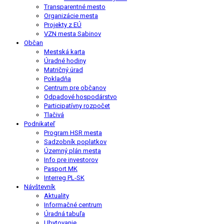
Transparentné mesto
Organizácie mesta
Projekty z EÚ
VZN mesta Sabinov
Občan
Mestská karta
Úradné hodiny
Matričný úrad
Pokladňa
Centrum pre občanov
Odpadové hospodárstvo
Participatívny rozpočet
Tlačivá
Podnikateľ
Program HSR mesta
Sadzobník poplatkov
Územný plán mesta
Info pre investorov
Pasport MK
Interreg PL-SK
Návštevník
Aktuality
Informačné centrum
Úradná tabuľa
Ubytovanie