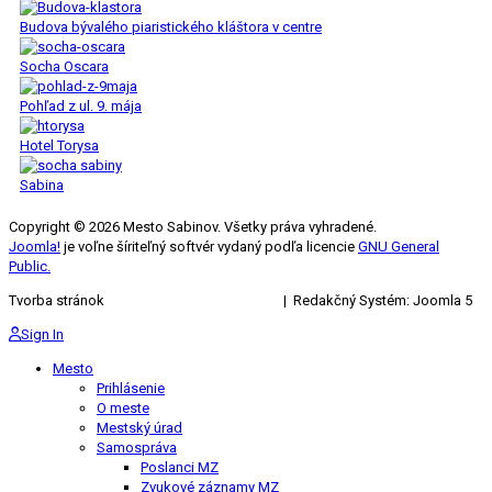
Budova bývalého piaristického kláštora v centre
Socha Oscara
Pohľad z ul. 9. mája
Hotel Torysa
Sabina
Copyright © 2026 Mesto Sabinov. Všetky práva vyhradené.
Joomla!
je voľne šíriteľný softvér vydaný podľa licencie
GNU General
Public.
Tvorba stránok
KRIŽAN ENTERPRISES s.r.o.
| Redakčný Systém: Joomla 5
Sign In
Mesto
Prihlásenie
O meste
Mestský úrad
Samospráva
Poslanci MZ
Zvukové záznamy MZ