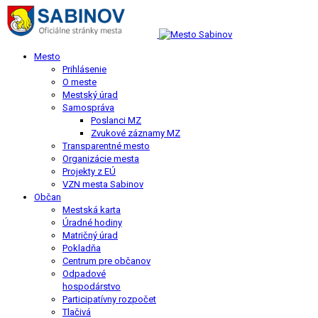
Mesto
Prihlásenie
O meste
Mestský úrad
Samospráva
Poslanci MZ
Zvukové záznamy MZ
Transparentné mesto
Organizácie mesta
Projekty z EÚ
VZN mesta Sabinov
Občan
Mestská karta
Úradné hodiny
Matričný úrad
Pokladňa
Centrum pre občanov
Odpadové
hospodárstvo
Participatívny rozpočet
Tlačivá