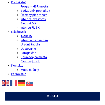
Podnikateľ
Program HSR mesta
Sadzobník poplatkov
Územný plán mesta
Info pre investorov
Pasport MK
Interreg PL-SK
Návštevník
Aktuality
Informačné centrum
Úradná tabuľa
Ubytovanie
Fotogalérie
Spravodajca mesta
Cestovný ruch
Kontakty
Mapa stránky
Parkovanie