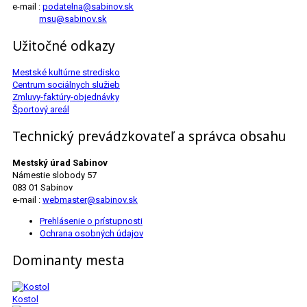
e-mail :
podatelna@sabinov.sk
msu@sabinov.sk
Užitočné odkazy
Mestské kultúrne stredisko
Centrum sociálnych služieb
Zmluvy-faktúry-objednávky
Športový areál
Technický prevádzkovateľ a správca obsahu
Mestský úrad Sabinov
Námestie slobody 57
083 01 Sabinov
e-mail :
webmaster@sabinov.sk
Prehlásenie o prístupnosti
Ochrana osobných údajov
Dominanty mesta
Kostol