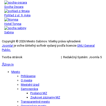
Socha Oscara
Pohľad z ul. 9. mája
Hotel Torysa
Sabina
Copyright © 2026 Mesto Sabinov. Všetky práva vyhradené.
Joomla!
je voľne šíriteľný softvér vydaný podľa licencie
GNU General
Public.
Tvorba stránok
KRIŽAN ENTERPRISES s.r.o.
| Redakčný Systém: Joomla 5
Sign In
Mesto
Prihlásenie
O meste
Mestský úrad
Samospráva
Poslanci MZ
Zvukové záznamy MZ
Transparentné mesto
Organizácie mesta