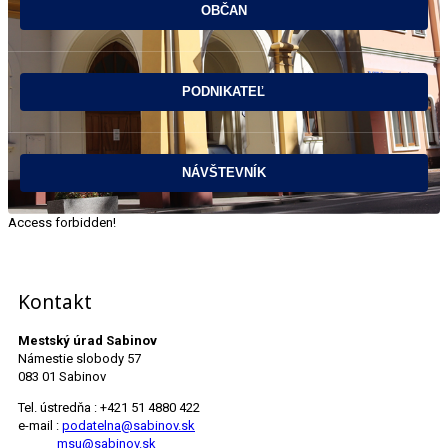
Access forbidden!
Kontakt
Mestský úrad Sabinov
Námestie slobody 57
083 01 Sabinov
Tel. ústredňa : +421 51 4880 422
e-mail :
podatelna@sabinov.sk
msu@sabinov.sk