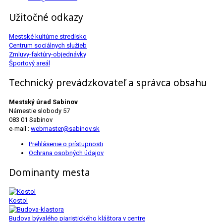
Užitočné odkazy
Mestské kultúrne stredisko
Centrum sociálnych služieb
Zmluvy-faktúry-objednávky
Športový areál
Technický prevádzkovateľ a správca obsahu
Mestský úrad Sabinov
Námestie slobody 57
083 01 Sabinov
e-mail :
webmaster@sabinov.sk
Prehlásenie o prístupnosti
Ochrana osobných údajov
Dominanty mesta
Kostol
Budova bývalého piaristického kláštora v centre