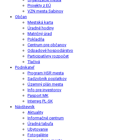
Projekty z EÚ
VZN mesta Sabinov
Občan
Mestská karta
Úradné hodiny
Matričný úrad
Pokladňa
Centrum pre občanov
Odpadové hospodárstvo
Participatívny rozpočet
Tlačivá
Podnikateľ
Program HSR mesta
Sadzobník poplatkov
Územný plán mesta
Info pre investorov
Pasport MK
Interreg PL-SK
Návštevník
Aktuality
Informačné centrum
Úradná tabuľa
Ubytovanie
Fotogalérie