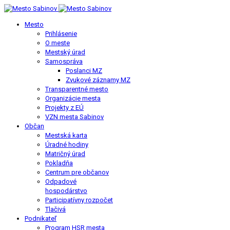
Mesto
Prihlásenie
O meste
Mestský úrad
Samospráva
Poslanci MZ
Zvukové záznamy MZ
Transparentné mesto
Organizácie mesta
Projekty z EÚ
VZN mesta Sabinov
Občan
Mestská karta
Úradné hodiny
Matričný úrad
Pokladňa
Centrum pre občanov
Odpadové
hospodárstvo
Participatívny rozpočet
Tlačivá
Podnikateľ
Program HSR mesta