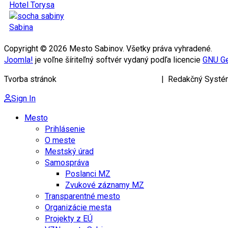
Hotel Torysa
Sabina
Copyright © 2026 Mesto Sabinov. Všetky práva vyhradené.
Joomla!
je voľne šíriteľný softvér vydaný podľa licencie
GNU Ge
Tvorba stránok
KRIŽAN ENTERPRISES s.r.o.
| Redakčný Systé
Sign In
Mesto
Prihlásenie
O meste
Mestský úrad
Samospráva
Poslanci MZ
Zvukové záznamy MZ
Transparentné mesto
Organizácie mesta
Projekty z EÚ