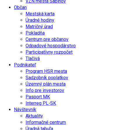
VZN mesta Sabinov
Občan
Mestská karta
Úradné hodiny
Matričný úrad
Pokladňa
Centrum pre občanov
Odpadové hospodárstvo
Participatívny rozpočet
Tlačivá
Podnikateľ
Program HSR mesta
Sadzobník poplatkov
Územný plán mesta
Info pre investorov
Pasport MK
Interreg PL-SK
Návštevník
Aktuality
Informačné centrum
Úradná tabuľa