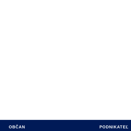
ARTA SABINOVA
DINY
ÚRAD
PROGRAM HSR MESTA
SADZOBNÍK POPLATKOV
RE OBČANOV
ÚZEMNÝ PLÁN MESTA
 HOSPODÁRSTVO
INFO PRE INVESTOROV
TÍVNY ROZPOČET
PASPORT MK
INTERREG PL-SK
OBČAN
PODNIKATEĽ