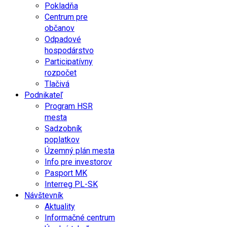
Pokladňa
Centrum pre
občanov
Odpadové
hospodárstvo
Participatívny
rozpočet
Tlačivá
Podnikateľ
Program HSR
mesta
Sadzobník
poplatkov
Územný plán mesta
Info pre investorov
Pasport MK
Interreg PL-SK
Návštevník
Aktuality
Informačné centrum