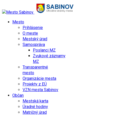
Mesto
Prihlásenie
O meste
Mestský úrad
Samospráva
Poslanci MZ
Zvukové záznamy
MZ
Transparentné
mesto
Organizácie mesta
Projekty z EÚ
VZN mesta Sabinov
Občan
Mestská karta
Úradné hodiny
Matričný úrad