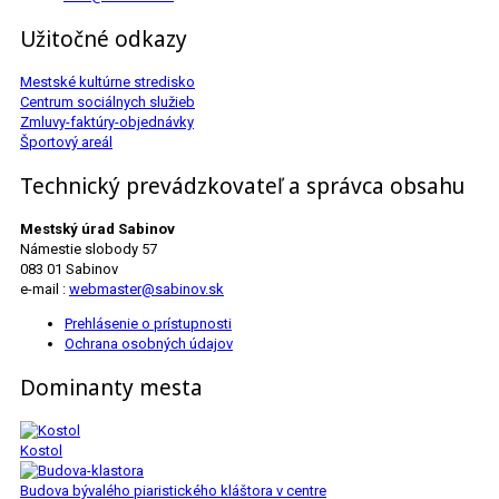
Užitočné odkazy
Mestské kultúrne stredisko
Centrum sociálnych služieb
Zmluvy-faktúry-objednávky
Športový areál
Technický prevádzkovateľ a správca obsahu
Mestský úrad Sabinov
Námestie slobody 57
083 01 Sabinov
e-mail :
webmaster@sabinov.sk
Prehlásenie o prístupnosti
Ochrana osobných údajov
Dominanty mesta
Kostol
Budova bývalého piaristického kláštora v centre