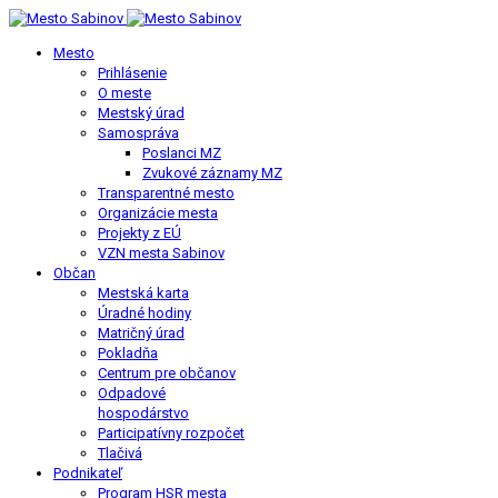
Mesto
Prihlásenie
O meste
Mestský úrad
Samospráva
Poslanci MZ
Zvukové záznamy MZ
Transparentné mesto
Organizácie mesta
Projekty z EÚ
VZN mesta Sabinov
Občan
Mestská karta
Úradné hodiny
Matričný úrad
Pokladňa
Centrum pre občanov
Odpadové
hospodárstvo
Participatívny rozpočet
Tlačivá
Podnikateľ
Program HSR mesta