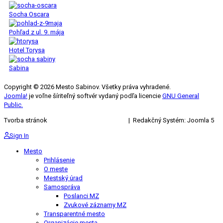
Socha Oscara
Pohľad z ul. 9. mája
Hotel Torysa
Sabina
Copyright © 2026 Mesto Sabinov. Všetky práva vyhradené.
Joomla!
je voľne šíriteľný softvér vydaný podľa licencie
GNU General
Public.
Tvorba stránok
KRIŽAN ENTERPRISES s.r.o.
| Redakčný Systém: Joomla 5
Sign In
Mesto
Prihlásenie
O meste
Mestský úrad
Samospráva
Poslanci MZ
Zvukové záznamy MZ
Transparentné mesto
Organizácie mesta