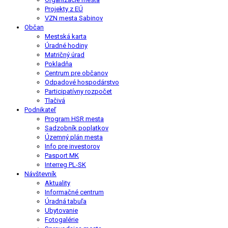
Projekty z EÚ
VZN mesta Sabinov
Občan
Mestská karta
Úradné hodiny
Matričný úrad
Pokladňa
Centrum pre občanov
Odpadové hospodárstvo
Participatívny rozpočet
Tlačivá
Podnikateľ
Program HSR mesta
Sadzobník poplatkov
Územný plán mesta
Info pre investorov
Pasport MK
Interreg PL-SK
Návštevník
Aktuality
Informačné centrum
Úradná tabuľa
Ubytovanie
Fotogalérie