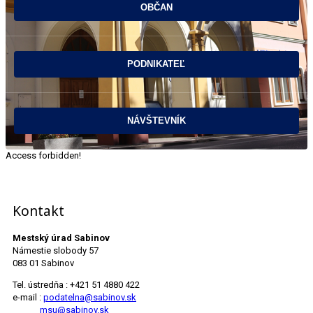
Access forbidden!
Kontakt
Mestský úrad Sabinov
Námestie slobody 57
083 01 Sabinov
Tel. ústredňa : +421 51 4880 422
e-mail :
podatelna@sabinov.sk
msu@sabinov.sk