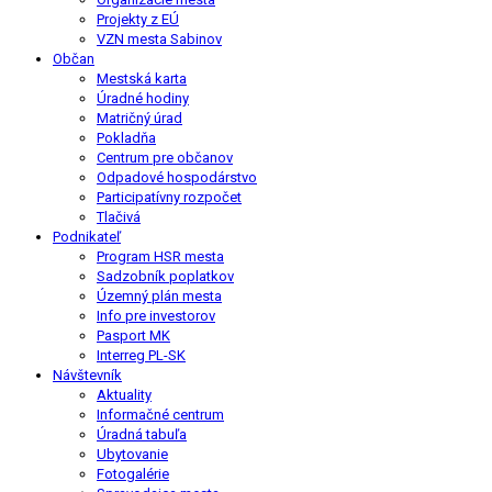
Projekty z EÚ
VZN mesta Sabinov
Občan
Mestská karta
Úradné hodiny
Matričný úrad
Pokladňa
Centrum pre občanov
Odpadové hospodárstvo
Participatívny rozpočet
Tlačivá
Podnikateľ
Program HSR mesta
Sadzobník poplatkov
Územný plán mesta
Info pre investorov
Pasport MK
Interreg PL-SK
Návštevník
Aktuality
Informačné centrum
Úradná tabuľa
Ubytovanie
Fotogalérie