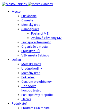
Mesto
Prihlásenie
O meste
Mestský úrad
Samospráva
Poslanci MZ
Zvukové záznamy MZ
Transparentné mesto
Organizácie mesta
Projekty z EÚ
VZN mesta Sabinov
Občan
Mestská karta
Úradné hodiny
Matričný úrad
Pokladňa
Centrum pre občanov
Odpadové
hospodárstvo
Participatívny rozpočet
Tlačivá
Podnikateľ
Program HSR mesta