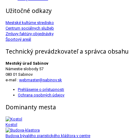
Užitočné odkazy
Mestské kultúrne stredisko
Centrum sociálnych služieb
Zmluvy-faktúry-objednávky
Športový areál
Technický prevádzkovateľ a správca obsahu
Mestský úrad Sabinov
Námestie slobody 57
083 01 Sabinov
e-mail :
webmaster@sabinov.sk
Prehlásenie o prístupnosti
Ochrana osobných údajov
Dominanty mesta
Kostol
Budova bývalého piaristického kláštora v centre