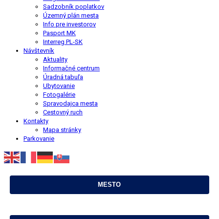
Sadzobník poplatkov
Územný plán mesta
Info pre investorov
Pasport MK
Interreg PL-SK
Návštevník
Aktuality
Informačné centrum
Úradná tabuľa
Ubytovanie
Fotogalérie
Spravodajca mesta
Cestovný ruch
Kontakty
Mapa stránky
Parkovanie