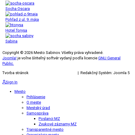
Socha Oscara
Pohľad z ul. 9. mája
Hotel Torysa
Sabina
Copyright © 2026 Mesto Sabinov. Všetky práva vyhradené.
Joomla!
je voľne šíriteľný softvér vydaný podľa licencie
GNU General
Public.
Tvorba stránok
KRIŽAN ENTERPRISES s.r.o.
| Redakčný Systém: Joomla 5
Sign In
Mesto
Prihlásenie
O meste
Mestský úrad
Samospráva
Poslanci MZ
Zvukové záznamy MZ
Transparentné mesto
Organizácie mesta