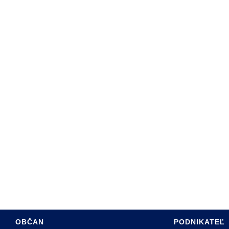
ARTA SABINOVA
DINY
ÚRAD
PROGRAM HSR MESTA
SADZOBNÍK POPLATKOV
RE OBČANOV
ÚZEMNÝ PLÁN MESTA
 HOSPODÁRSTVO
INFO PRE INVESTOROV
TÍVNY ROZPOČET
PASPORT MK
INTERREG PL-SK
OBČAN
PODNIKATEĽ