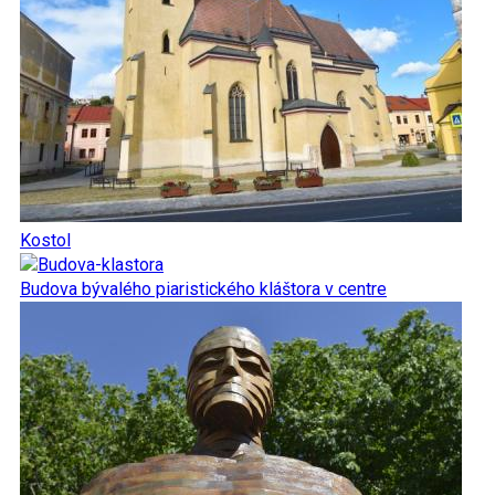
Kostol
Budova bývalého piaristického kláštora v centre