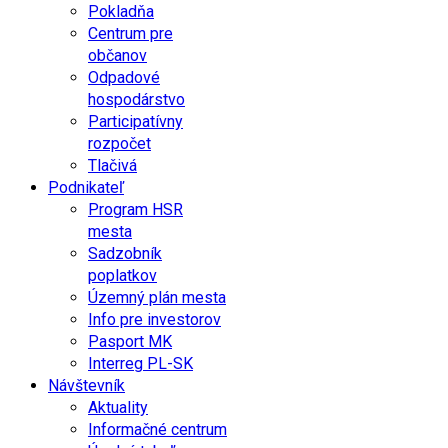
Pokladňa
Centrum pre
občanov
Odpadové
hospodárstvo
Participatívny
rozpočet
Tlačivá
Podnikateľ
Program HSR
mesta
Sadzobník
poplatkov
Územný plán mesta
Info pre investorov
Pasport MK
Interreg PL-SK
Návštevník
Aktuality
Informačné centrum