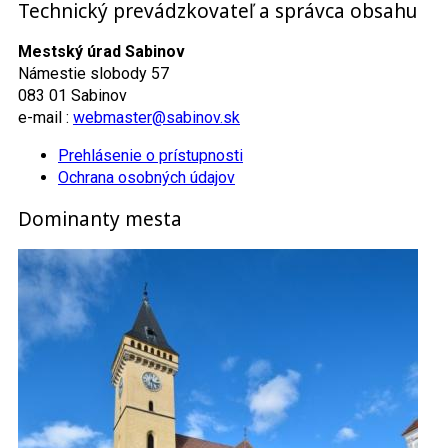
Technický prevádzkovateľ a správca obsahu
Mestský úrad Sabinov
Námestie slobody 57
083 01 Sabinov
e-mail :
webmaster@sabinov.sk
Prehlásenie o prístupnosti
Ochrana osobných údajov
Dominanty mesta