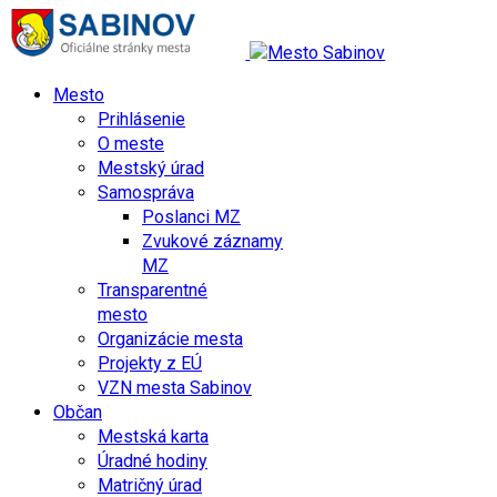
Mesto
Prihlásenie
O meste
Mestský úrad
Samospráva
Poslanci MZ
Zvukové záznamy
MZ
Transparentné
mesto
Organizácie mesta
Projekty z EÚ
VZN mesta Sabinov
Občan
Mestská karta
Úradné hodiny
Matričný úrad