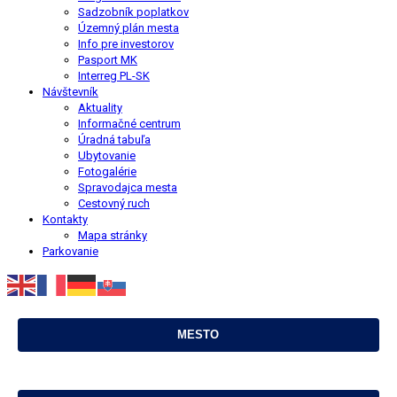
Sadzobník poplatkov
Územný plán mesta
Info pre investorov
Pasport MK
Interreg PL-SK
Návštevník
Aktuality
Informačné centrum
Úradná tabuľa
Ubytovanie
Fotogalérie
Spravodajca mesta
Cestovný ruch
Kontakty
Mapa stránky
Parkovanie