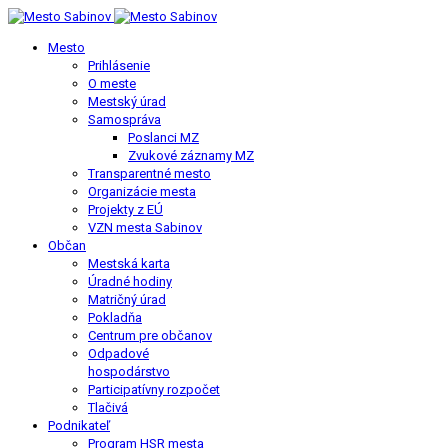
Mesto
Prihlásenie
O meste
Mestský úrad
Samospráva
Poslanci MZ
Zvukové záznamy MZ
Transparentné mesto
Organizácie mesta
Projekty z EÚ
VZN mesta Sabinov
Občan
Mestská karta
Úradné hodiny
Matričný úrad
Pokladňa
Centrum pre občanov
Odpadové
hospodárstvo
Participatívny rozpočet
Tlačivá
Podnikateľ
Program HSR mesta