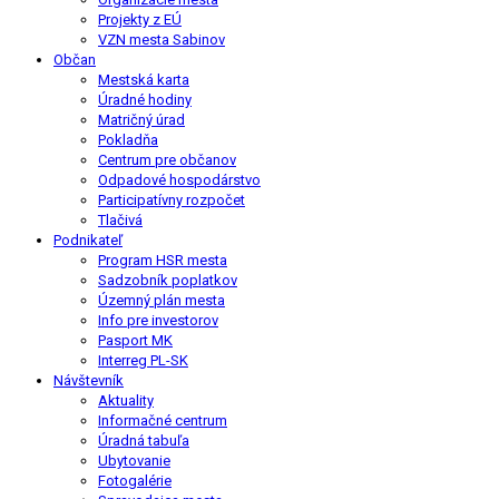
Projekty z EÚ
VZN mesta Sabinov
Občan
Mestská karta
Úradné hodiny
Matričný úrad
Pokladňa
Centrum pre občanov
Odpadové hospodárstvo
Participatívny rozpočet
Tlačivá
Podnikateľ
Program HSR mesta
Sadzobník poplatkov
Územný plán mesta
Info pre investorov
Pasport MK
Interreg PL-SK
Návštevník
Aktuality
Informačné centrum
Úradná tabuľa
Ubytovanie
Fotogalérie