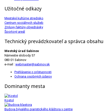
Užitočné odkazy
Mestské kultúrne stredisko
Centrum sociálnych služieb
Zmluvy-faktúry-objednávky
Športový areál
Technický prevádzkovateľ a správca obsahu
Mestský úrad Sabinov
Námestie slobody 57
083 01 Sabinov
e-mail :
webmaster@sabinov.sk
Prehlásenie o prístupnosti
Ochrana osobných údajov
Dominanty mesta
Kostol
Budova bývalého piaristického kláštora v centre