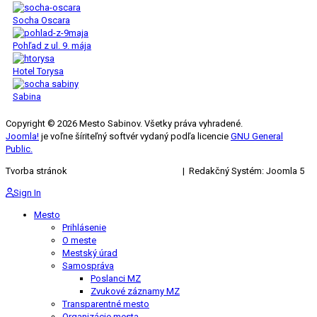
Socha Oscara
Pohľad z ul. 9. mája
Hotel Torysa
Sabina
Copyright © 2026 Mesto Sabinov. Všetky práva vyhradené.
Joomla!
je voľne šíriteľný softvér vydaný podľa licencie
GNU General
Public.
Tvorba stránok
KRIŽAN ENTERPRISES s.r.o.
| Redakčný Systém: Joomla 5
Sign In
Mesto
Prihlásenie
O meste
Mestský úrad
Samospráva
Poslanci MZ
Zvukové záznamy MZ
Transparentné mesto
Organizácie mesta