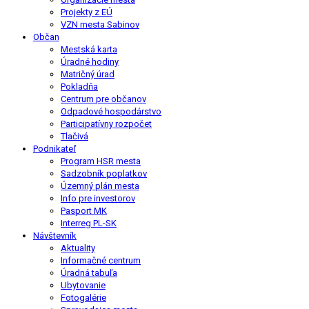
Projekty z EÚ
VZN mesta Sabinov
Občan
Mestská karta
Úradné hodiny
Matričný úrad
Pokladňa
Centrum pre občanov
Odpadové hospodárstvo
Participatívny rozpočet
Tlačivá
Podnikateľ
Program HSR mesta
Sadzobník poplatkov
Územný plán mesta
Info pre investorov
Pasport MK
Interreg PL-SK
Návštevník
Aktuality
Informačné centrum
Úradná tabuľa
Ubytovanie
Fotogalérie