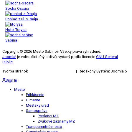
Socha Oscara
Pohľad z ul. 9. mája
Hotel Torysa
Sabina
Copyright © 2026 Mesto Sabinov. Všetky práva vyhradené.
Joomla!
je voľne šíriteľný softvér vydaný podľa licencie
GNU General
Public.
Tvorba stránok
KRIŽAN ENTERPRISES s.r.o.
| Redakčný Systém: Joomla 5
Sign In
Mesto
Prihlásenie
O meste
Mestský úrad
Samospráva
Poslanci MZ
Zvukové záznamy MZ
Transparentné mesto
Organizácie mesta