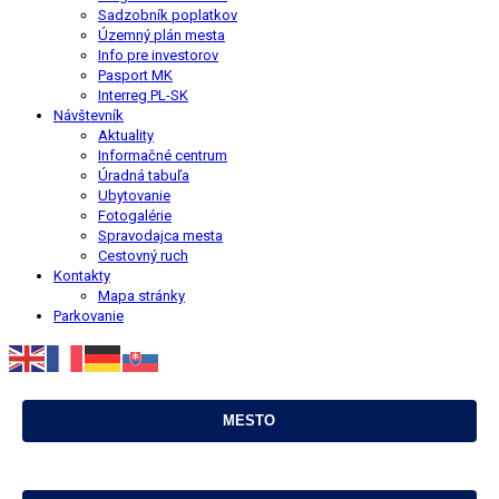
Sadzobník poplatkov
Územný plán mesta
Info pre investorov
Pasport MK
Interreg PL-SK
Návštevník
Aktuality
Informačné centrum
Úradná tabuľa
Ubytovanie
Fotogalérie
Spravodajca mesta
Cestovný ruch
Kontakty
Mapa stránky
Parkovanie