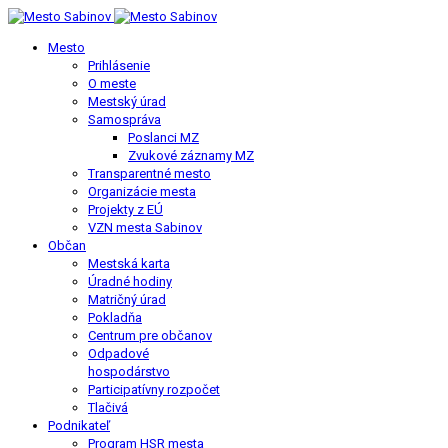
Mesto
Prihlásenie
O meste
Mestský úrad
Samospráva
Poslanci MZ
Zvukové záznamy MZ
Transparentné mesto
Organizácie mesta
Projekty z EÚ
VZN mesta Sabinov
Občan
Mestská karta
Úradné hodiny
Matričný úrad
Pokladňa
Centrum pre občanov
Odpadové
hospodárstvo
Participatívny rozpočet
Tlačivá
Podnikateľ
Program HSR mesta