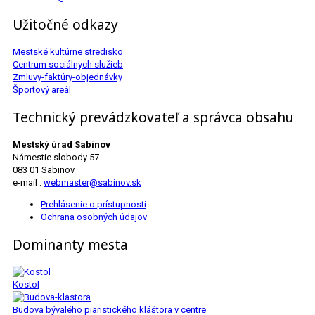
Užitočné odkazy
Mestské kultúrne stredisko
Centrum sociálnych služieb
Zmluvy-faktúry-objednávky
Športový areál
Technický prevádzkovateľ a správca obsahu
Mestský úrad Sabinov
Námestie slobody 57
083 01 Sabinov
e-mail :
webmaster@sabinov.sk
Prehlásenie o prístupnosti
Ochrana osobných údajov
Dominanty mesta
Kostol
Budova bývalého piaristického kláštora v centre