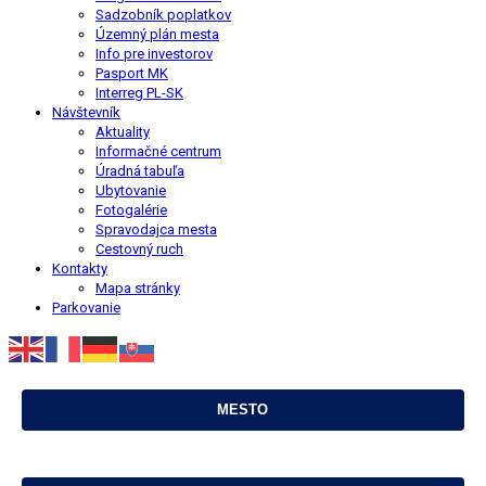
Sadzobník poplatkov
Územný plán mesta
Info pre investorov
Pasport MK
Interreg PL-SK
Návštevník
Aktuality
Informačné centrum
Úradná tabuľa
Ubytovanie
Fotogalérie
Spravodajca mesta
Cestovný ruch
Kontakty
Mapa stránky
Parkovanie