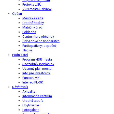
Projekty z EÚ
VZN mesta Sabinov
Občan
Mestská karta
Úradné hodiny
Matričný úrad
Pokladňa
Centrum pre občanov
Odpadové hospodárstvo
Participatívny rozpočet
Tlačivá
Podnikateľ
Program HSR mesta
Sadzobník poplatkov
Územný plán mesta
Info pre investorov
Pasport MK
Interreg PL-SK
Návštevník
Aktuality
Informačné centrum
Úradná tabuľa
Ubytovanie
Fotogalérie