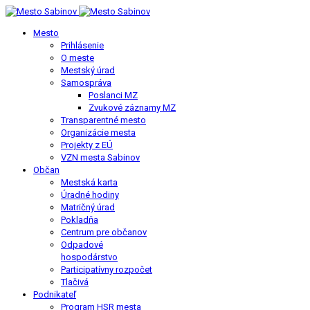
Mesto
Prihlásenie
O meste
Mestský úrad
Samospráva
Poslanci MZ
Zvukové záznamy MZ
Transparentné mesto
Organizácie mesta
Projekty z EÚ
VZN mesta Sabinov
Občan
Mestská karta
Úradné hodiny
Matričný úrad
Pokladňa
Centrum pre občanov
Odpadové
hospodárstvo
Participatívny rozpočet
Tlačivá
Podnikateľ
Program HSR mesta