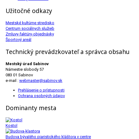
Užitočné odkazy
Mestské kultúrne stredisko
Centrum sociálnych služieb
Zmluvy-faktúry-objednávky
Športový areál
Technický prevádzkovateľ a správca obsahu
Mestský úrad Sabinov
Námestie slobody 57
083 01 Sabinov
e-mail :
webmaster@sabinov.sk
Prehlásenie o prístupnosti
Ochrana osobných údajov
Dominanty mesta
Kostol
Budova bývalého piaristického kláštora v centre