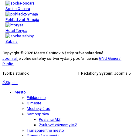
Socha Oscara
Pohľad z ul. 9. mája
Hotel Torysa
Sabina
Copyright © 2026 Mesto Sabinov. Všetky práva vyhradené.
Joomla!
je voľne šíriteľný softvér vydaný podľa licencie
GNU General
Public.
Tvorba stránok
KRIŽAN ENTERPRISES s.r.o.
| Redakčný Systém: Joomla 5
Sign In
Mesto
Prihlásenie
O meste
Mestský úrad
Samospráva
Poslanci MZ
Zvukové záznamy MZ
Transparentné mesto
Organizácie mesta