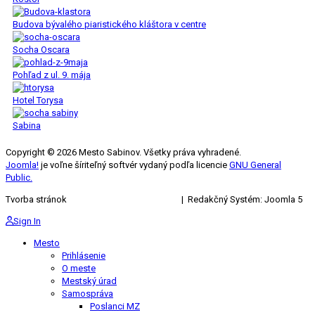
Budova bývalého piaristického kláštora v centre
Socha Oscara
Pohľad z ul. 9. mája
Hotel Torysa
Sabina
Copyright © 2026 Mesto Sabinov. Všetky práva vyhradené.
Joomla!
je voľne šíriteľný softvér vydaný podľa licencie
GNU General
Public.
Tvorba stránok
KRIŽAN ENTERPRISES s.r.o.
| Redakčný Systém: Joomla 5
Sign In
Mesto
Prihlásenie
O meste
Mestský úrad
Samospráva
Poslanci MZ