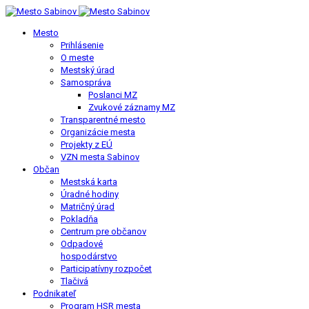
Mesto
Prihlásenie
O meste
Mestský úrad
Samospráva
Poslanci MZ
Zvukové záznamy MZ
Transparentné mesto
Organizácie mesta
Projekty z EÚ
VZN mesta Sabinov
Občan
Mestská karta
Úradné hodiny
Matričný úrad
Pokladňa
Centrum pre občanov
Odpadové
hospodárstvo
Participatívny rozpočet
Tlačivá
Podnikateľ
Program HSR mesta