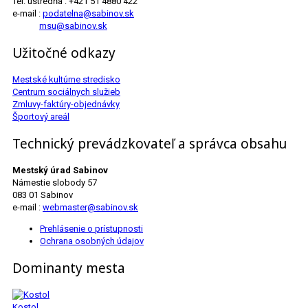
Tel. ústredňa : +421 51 4880 422
e-mail :
podatelna@sabinov.sk
msu@sabinov.sk
Užitočné odkazy
Mestské kultúrne stredisko
Centrum sociálnych služieb
Zmluvy-faktúry-objednávky
Športový areál
Technický prevádzkovateľ a správca obsahu
Mestský úrad Sabinov
Námestie slobody 57
083 01 Sabinov
e-mail :
webmaster@sabinov.sk
Prehlásenie o prístupnosti
Ochrana osobných údajov
Dominanty mesta
Kostol