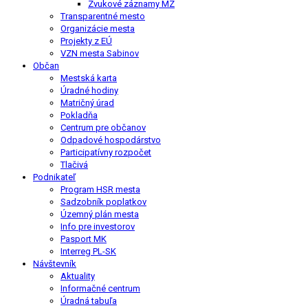
Zvukové záznamy MZ
Transparentné mesto
Organizácie mesta
Projekty z EÚ
VZN mesta Sabinov
Občan
Mestská karta
Úradné hodiny
Matričný úrad
Pokladňa
Centrum pre občanov
Odpadové hospodárstvo
Participatívny rozpočet
Tlačivá
Podnikateľ
Program HSR mesta
Sadzobník poplatkov
Územný plán mesta
Info pre investorov
Pasport MK
Interreg PL-SK
Návštevník
Aktuality
Informačné centrum
Úradná tabuľa