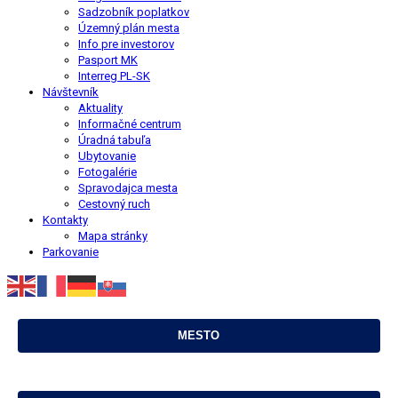
Sadzobník poplatkov
Územný plán mesta
Info pre investorov
Pasport MK
Interreg PL-SK
Návštevník
Aktuality
Informačné centrum
Úradná tabuľa
Ubytovanie
Fotogalérie
Spravodajca mesta
Cestovný ruch
Kontakty
Mapa stránky
Parkovanie