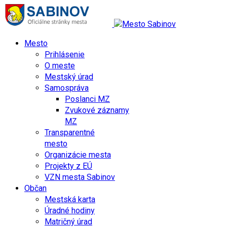
Mesto
Prihlásenie
O meste
Mestský úrad
Samospráva
Poslanci MZ
Zvukové záznamy
MZ
Transparentné
mesto
Organizácie mesta
Projekty z EÚ
VZN mesta Sabinov
Občan
Mestská karta
Úradné hodiny
Matričný úrad