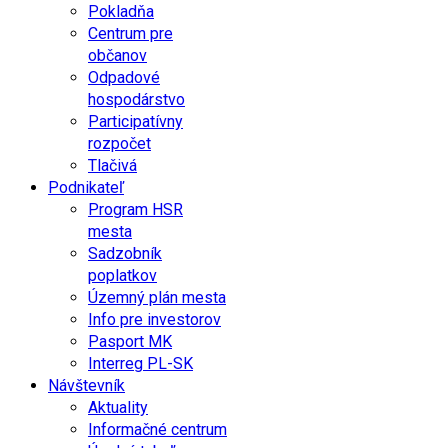
Pokladňa
Centrum pre
občanov
Odpadové
hospodárstvo
Participatívny
rozpočet
Tlačivá
Podnikateľ
Program HSR
mesta
Sadzobník
poplatkov
Územný plán mesta
Info pre investorov
Pasport MK
Interreg PL-SK
Návštevník
Aktuality
Informačné centrum