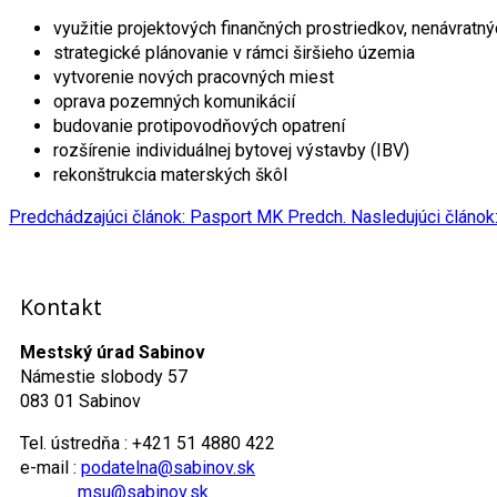
využitie projektových finančných prostriedkov, nenávratný
strategické plánovanie v rámci širšieho územia
vytvorenie nových pracovných miest
oprava pozemných komunikácií
budovanie protipovodňových opatrení
rozšírenie individuálnej bytovej výstavby (IBV)
rekonštrukcia materských škôl
Predchádzajúci článok: Pasport MK
Predch.
Nasledujúci článo
Kontakt
Mestský úrad Sabinov
Námestie slobody 57
083 01 Sabinov
Tel. ústredňa : +421 51 4880 422
e-mail :
podatelna@sabinov.sk
msu@sabinov.sk