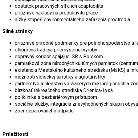
dostatok pracovných síl a ich adaptabilita
priaznivé náklady na produktivitu práce
nízky stupeň environmentálneho zaťaženia prostredia
Silné stránky
priaznivé prírodné podmienky pre poľnohospodárstvo a l
dlhoročná tradícia priemyselnej výroby
dopravný koridor spájajúci SR s Poľskom
pamiatková zóna národných kultúrnych pamiatok (centru
existencia Mestského kultúrneho strediska (MsKS) a Inf
možnosti vidieckej turistiky a agroturistiky
partnerstvo a členstvo vo viacerých mikroregiónoch a zo
blízkosť rekreačného strediska Drienica-Lysá
poliklinika s bezbariérovým prístupom
sociálne služby, integrácia znevýhodnených skupín obyva
zber separovaného odpadu
Príležitosti