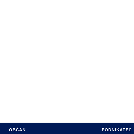
ARTA SABINOVA
DINY
ÚRAD
PROGRAM HSR MESTA
SADZOBNÍK POPLATKOV
RE OBČANOV
ÚZEMNÝ PLÁN MESTA
 HOSPODÁRSTVO
INFO PRE INVESTOROV
TÍVNY ROZPOČET
PASPORT MK
INTERREG PL-SK
OBČAN
PODNIKATEĽ