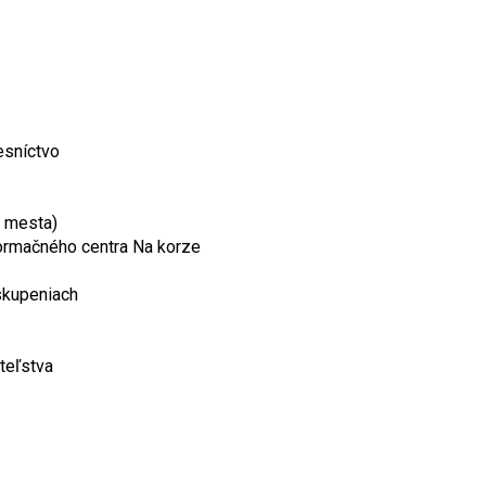
esníctvo
m mesta)
ormačného centra Na korze
skupeniach
teľstva