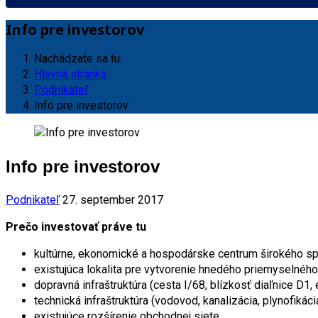
Info pre investorov
Nachádzate sa tu:
Hlavná stránka
Podnikateľ
Info pre investorov
Info pre investorov
Podnikateľ
27. september 2017
Prečo investovať práve tu
kultúrne, ekonomické a hospodárske centrum širokého 
existujúca lokalita pre vytvorenie hnedého priemyselného
dopravná infraštruktúra (cesta I/68, blízkosť diaľnice D1, 
technická infraštruktúra (vodovod, kanalizácia, plynofikáci
existujúce rozšírenie obchodnej siete