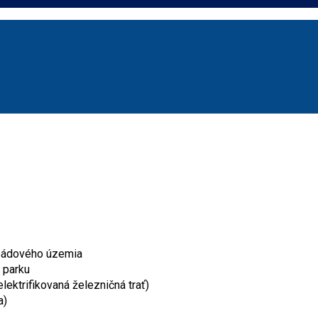
spádového územia
 parku
elektrifikovaná železničná trať)
a)