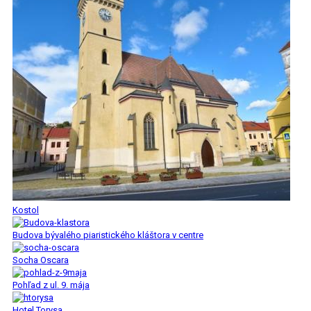
Kostol
Budova bývalého piaristického kláštora v centre
Socha Oscara
Pohľad z ul. 9. mája
Hotel Torysa