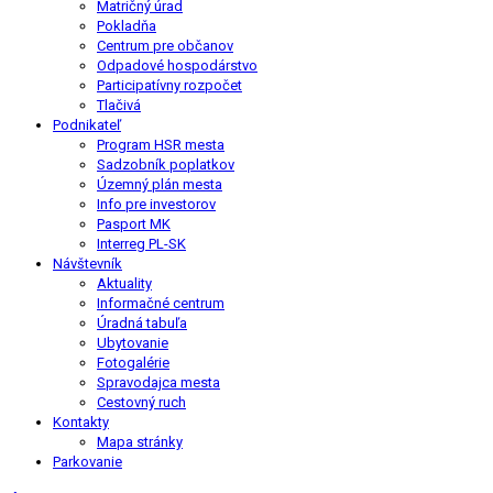
Matričný úrad
Pokladňa
Centrum pre občanov
Odpadové hospodárstvo
Participatívny rozpočet
Tlačivá
Podnikateľ
Program HSR mesta
Sadzobník poplatkov
Územný plán mesta
Info pre investorov
Pasport MK
Interreg PL-SK
Návštevník
Aktuality
Informačné centrum
Úradná tabuľa
Ubytovanie
Fotogalérie
Spravodajca mesta
Cestovný ruch
Kontakty
Mapa stránky
Parkovanie