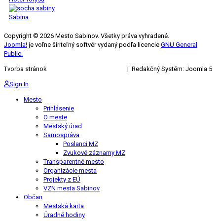
Sabina
Copyright © 2026 Mesto Sabinov. Všetky práva vyhradené.
Joomla!
je voľne šíriteľný softvér vydaný podľa licencie
GNU General
Public.
Tvorba stránok
KRIŽAN ENTERPRISES s.r.o.
| Redakčný Systém: Joomla 5
Sign In
Mesto
Prihlásenie
O meste
Mestský úrad
Samospráva
Poslanci MZ
Zvukové záznamy MZ
Transparentné mesto
Organizácie mesta
Projekty z EÚ
VZN mesta Sabinov
Občan
Mestská karta
Úradné hodiny