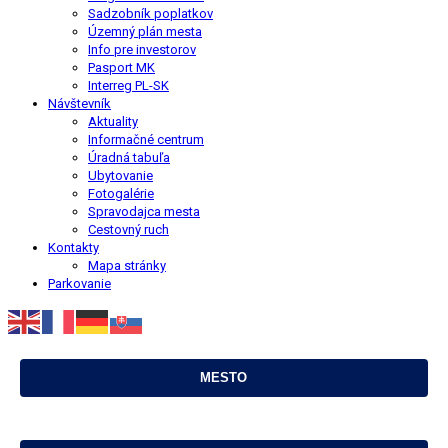
Sadzobník poplatkov
Územný plán mesta
Info pre investorov
Pasport MK
Interreg PL-SK
Návštevník
Aktuality
Informačné centrum
Úradná tabuľa
Ubytovanie
Fotogalérie
Spravodajca mesta
Cestovný ruch
Kontakty
Mapa stránky
Parkovanie