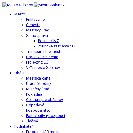
Mesto
Prihlásenie
O meste
Mestský úrad
Samospráva
Poslanci MZ
Zvukové záznamy MZ
Transparentné mesto
Organizácie mesta
Projekty z EÚ
VZN mesta Sabinov
Občan
Mestská karta
Úradné hodiny
Matričný úrad
Pokladňa
Centrum pre občanov
Odpadové
hospodárstvo
Participatívny rozpočet
Tlačivá
Podnikateľ
Program HSR mesta