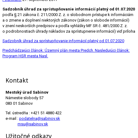
Sadzobník
úhrad za sprístupňovanie informácií platný od 01.07.2020
podľa § 21 zákona č. 211/2000 Z. z. o slobodnom prístupe k informáciám
a o zmene a doplnení niektorých zákonov (zákon o slobode informácií)
v znení neskorších predpisov a podľa vyhlášky MF SR č. 481/2000 Z. z.
o podrobnostiach úhrady nákladov za sprístupnenie informácií) viď príloha
Sadzobník úhrad za sprístupňovanie informácií platný od 01.07.2020
Predchádzajúci článok: Územný plán mesta
Predch.
Nasledujúci článok:
Program HSR mesta
Nasl.
Kontakt
Mestský úrad Sabinov
Námestie slobody 57
083 01 Sabinov
Tel. ústredňa : +421 51 4880 422
e-mail :
podatelna@sabinov.sk
msu@sabinov.sk
Užitočné odkazy