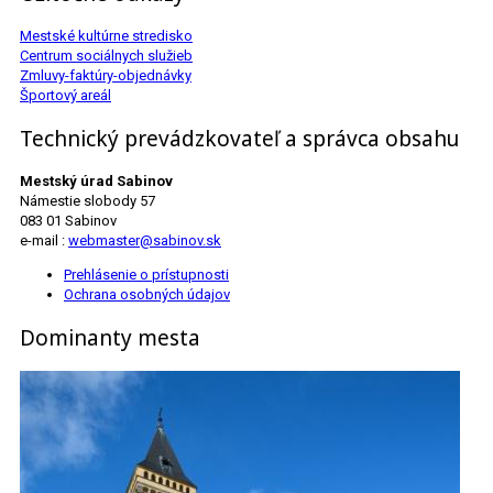
Mestské kultúrne stredisko
Centrum sociálnych služieb
Zmluvy-faktúry-objednávky
Športový areál
Technický prevádzkovateľ a správca obsahu
Mestský úrad Sabinov
Námestie slobody 57
083 01 Sabinov
e-mail :
webmaster@sabinov.sk
Prehlásenie o prístupnosti
Ochrana osobných údajov
Dominanty mesta