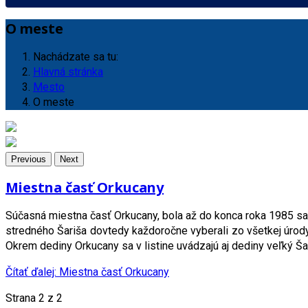
O meste
Nachádzate sa tu:
Hlavná stránka
Mesto
O meste
Previous
Next
Miestna časť Orkucany
Súčasná miestna časť Orkucany, bola až do konca roka 1985 sam
stredného Šariša dovtedy každoročne vyberali zo všetkej úrody 
Okrem dediny Orkucany sa v listine uvádzajú aj dediny veľký Ša
Čítať ďalej: Miestna časť Orkucany
Strana 2 z 2