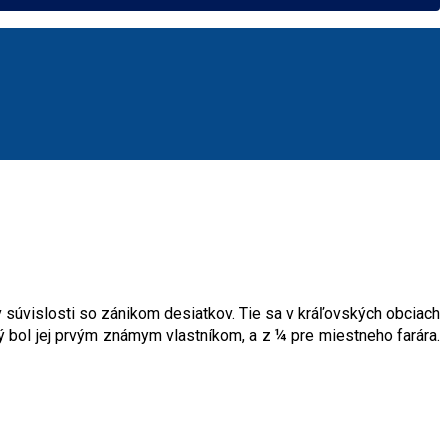
 súvislosti so zánikom desiatkov. Tie sa v kráľovských obciach
rý bol jej prvým známym vlastníkom, a z ¼ pre miestneho farára.