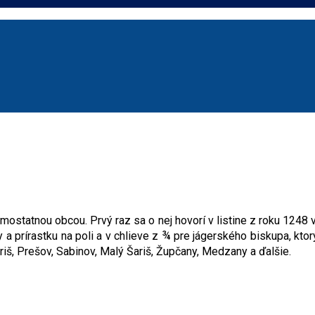
ostatnou obcou. Prvý raz sa o nej hovorí v listine z roku 1248 v
a prírastku na poli a v chlieve z ¾ pre jágerského biskupa, kto
riš, Prešov, Sabinov, Malý Šariš, Župčany, Medzany a ďalšie.