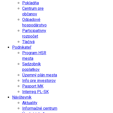
Pokladňa
Centrum pre
občanov
Odpadové
hospodárstvo
Participatívny
rozpočet
Tlačivá
Podnikateľ
Program HSR
mesta
Sadzobník
poplatkov
Územný plán mesta
Info pre investorov
Pasport MK
Interreg PL-SK
Návštevník
Aktuality
Informačné centrum