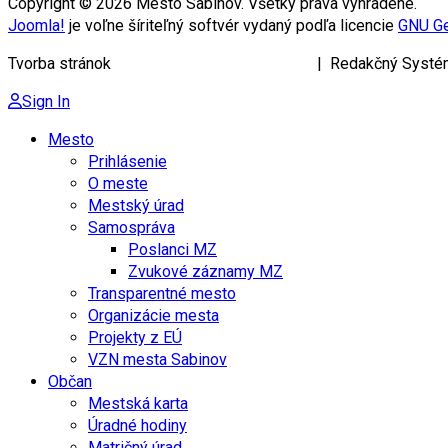
Copyright © 2026 Mesto Sabinov. Všetky práva vyhradené.
Joomla!
je voľne šíriteľný softvér vydaný podľa licencie
GNU Ge
Tvorba stránok
KRIŽAN ENTERPRISES s.r.o.
| Redakčný Systé
Sign In
Mesto
Prihlásenie
O meste
Mestský úrad
Samospráva
Poslanci MZ
Zvukové záznamy MZ
Transparentné mesto
Organizácie mesta
Projekty z EÚ
VZN mesta Sabinov
Občan
Mestská karta
Úradné hodiny
Matričný úrad