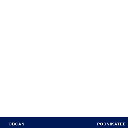
ARTA SABINOVA
DINY
ÚRAD
PROGRAM HSR MESTA
SADZOBNÍK POPLATKOV
RE OBČANOV
ÚZEMNÝ PLÁN MESTA
 HOSPODÁRSTVO
INFO PRE INVESTOROV
TÍVNY ROZPOČET
PASPORT MK
INTERREG PL-SK
OBČAN
PODNIKATEĽ