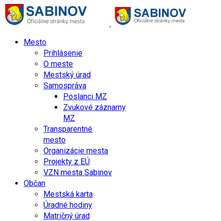
Mesto
Prihlásenie
O meste
Mestský úrad
Samospráva
Poslanci MZ
Zvukové záznamy
MZ
Transparentné
mesto
Organizácie mesta
Projekty z EÚ
VZN mesta Sabinov
Občan
Mestská karta
Úradné hodiny
Matričný úrad