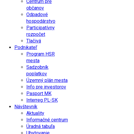
Centrum pre
občanov
Odpadové
hospodárstvo
Participatívny
rozpočet
Tlačivá
Podnikateľ
Program HSR
mesta
Sadzobník
poplatkov
Územný plán mesta
Info pre investorov
Pasport MK
Interreg PL-SK
Návštevník
Aktuality
Informačné centrum
Úradná tabuľa
Ubytovanie