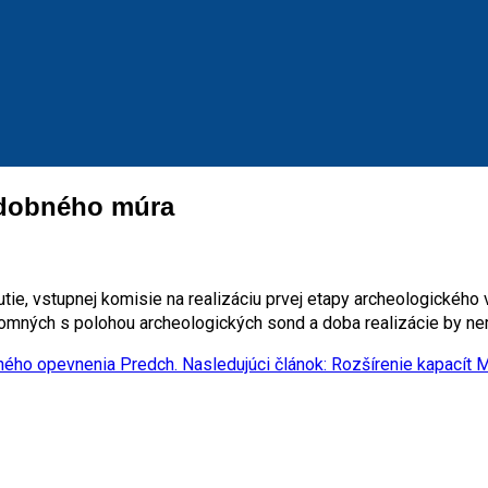
adobného múra
tie, vstupnej komisie na realizáciu prvej etapy archeologického
rítomných s polohou archeologických sond a doba realizácie by n
bného opevnenia
Predch.
Nasledujúci článok: Rozšírenie kapacít 