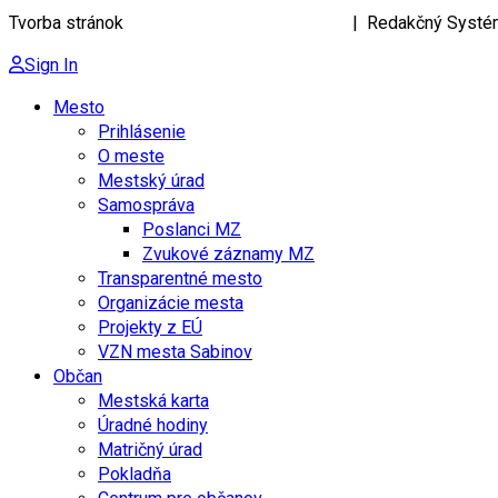
Tvorba stránok
KRIŽAN ENTERPRISES s.r.o.
| Redakčný Systé
Sign In
Mesto
Prihlásenie
O meste
Mestský úrad
Samospráva
Poslanci MZ
Zvukové záznamy MZ
Transparentné mesto
Organizácie mesta
Projekty z EÚ
VZN mesta Sabinov
Občan
Mestská karta
Úradné hodiny
Matričný úrad
Pokladňa