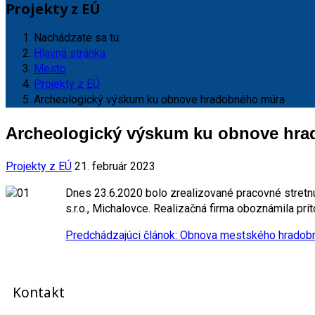
Projekty z EÚ
Nachádzate sa tu:
Hlavná stránka
Mesto
Projekty z EÚ
Archeologický výskum ku obnove hradobného múra
Archeologický výskum ku obnove hr
Projekty z EÚ
21. február 2023
Dnes 23.6.2020 bolo zrealizované pracovné stretnu
s.r.o., Michalovce. Realizačná firma oboznámila p
Predchádzajúci článok: Obnova mestského hrado
Kontakt