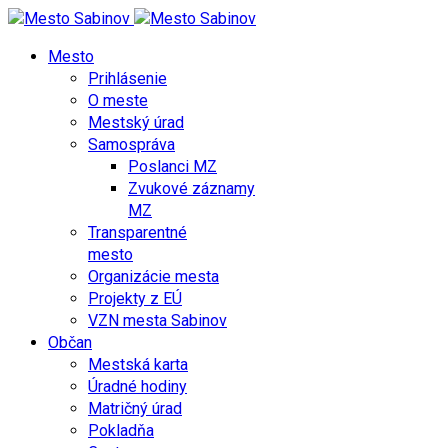
Mesto
Prihlásenie
O meste
Mestský úrad
Samospráva
Poslanci MZ
Zvukové záznamy
MZ
Transparentné
mesto
Organizácie mesta
Projekty z EÚ
VZN mesta Sabinov
Občan
Mestská karta
Úradné hodiny
Matričný úrad
Pokladňa