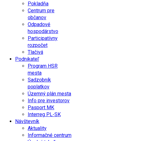
Pokladňa
Centrum pre
občanov
Odpadové
hospodárstvo
Participatívny
rozpočet
Tlačivá
Podnikateľ
Program HSR
mesta
Sadzobník
poplatkov
Územný plán mesta
Info pre investorov
Pasport MK
Interreg PL-SK
Návštevník
Aktuality
Informačné centrum