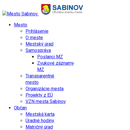
Mesto
Prihlásenie
O meste
Mestský úrad
Samospráva
Poslanci MZ
Zvukové záznamy
MZ
Transparentné
mesto
Organizácie mesta
Projekty z EÚ
VZN mesta Sabinov
Občan
Mestská karta
Úradné hodiny
Matričný úrad