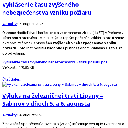
Vyhlásenie času zvýšeného
nebezpečenstva vzniku požiaru
Aktuality
05. august 2026
Okresné riaditeľstvo Hasičského a záchranného zboru (HaZZ) v Prešove v
súvislosti s pretrvávajúcim suchým a teplým počasím vyhlásilo pre územie
okresov Prešov a Sabinov
čas zvýšeného nebezpečenstva vzniku
požiaru
. Toto rozhodnutie nadobúda platnosť dňom vyhlásenia a trvá až
do odvolania.
Vyhlásenie času zvýšeného nebezpečenstva vzniku požiaru.pdf
Veľkosť:: 770.86 KB
Čítať ďalej…
Výluka na železničnej trati Lipany –
Sabinov v dňoch 5. a 6. augusta
Aktuality
04. august 2026
Železničná spoločnosť Slovensko (ZSSK) informuje cestujúcu verejnosť o