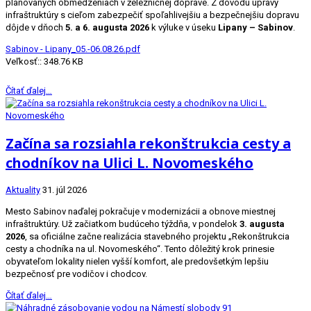
plánovaných obmedzeniach v železničnej doprave. Z dôvodu úpravy
infraštruktúry s cieľom zabezpečiť spoľahlivejšiu a bezpečnejšiu dopravu
dôjde v dňoch
5. a 6. augusta 2026
k výluke v úseku
Lipany – Sabinov
.
Sabinov - Lipany_05.-06.08.26.pdf
Veľkosť:: 348.76 KB
Čítať ďalej…
Začína sa rozsiahla rekonštrukcia cesty a
chodníkov na Ulici L. Novomeského
Aktuality
31. júl 2026
Mesto Sabinov naďalej pokračuje v modernizácii a obnove miestnej
infraštruktúry. Už začiatkom budúceho týždňa, v pondelok
3. augusta
2026
, sa oficiálne začne realizácia stavebného projektu „Rekonštrukcia
cesty a chodníka na ul. Novomeského“. Tento dôležitý krok prinesie
obyvateľom lokality nielen vyšší komfort, ale predovšetkým lepšiu
bezpečnosť pre vodičov i chodcov.
Čítať ďalej…