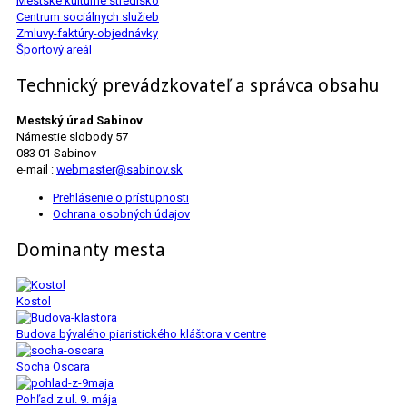
Mestské kultúrne stredisko
Centrum sociálnych služieb
Zmluvy-faktúry-objednávky
Športový areál
Technický prevádzkovateľ a správca obsahu
Mestský úrad Sabinov
Námestie slobody 57
083 01 Sabinov
e-mail :
webmaster@sabinov.sk
Prehlásenie o prístupnosti
Ochrana osobných údajov
Dominanty mesta
Kostol
Budova bývalého piaristického kláštora v centre
Socha Oscara
Pohľad z ul. 9. mája