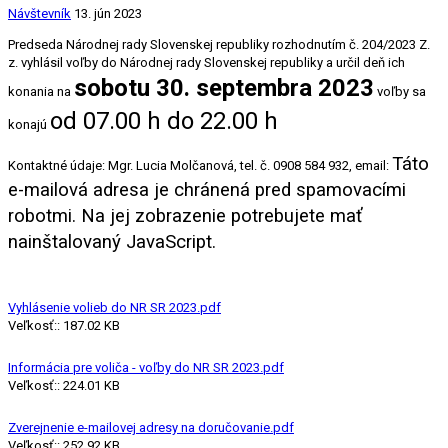
Návštevník
13. jún 2023
Predseda Národnej rady Slovenskej republiky rozhodnutím č. 204/2023 Z.
z. vyhlásil voľby do Národnej rady Slovenskej republiky a určil deň ich
sobotu 30. septembra 2023
konania na
voľby sa
od 07.00 h do 22.00 h
konajú
Táto
Kontaktné údaje: Mgr. Lucia Molčanová, tel. č. 0908 584 932, email:
e-mailová adresa je chránená pred spamovacími
robotmi. Na jej zobrazenie potrebujete mať
nainštalovaný JavaScript.
Vyhlásenie volieb do NR SR 2023.pdf
Veľkosť:: 187.02 KB
Informácia pre voliča - voľby do NR SR 2023.pdf
Veľkosť:: 224.01 KB
Zverejnenie e-mailovej adresy na doručovanie.pdf
Veľkosť:: 252.92 KB