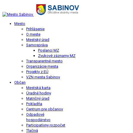
Mesto
Prihlásenie
O meste
Mestský úrad
Samospráva
Poslanci MZ
Zvukové záznamy MZ
Transparentné mesto
Organizácie mesta
Projekty z EÚ
VZN mesta Sabinov
Občan
Mestská karta
Úradné hodiny
Matričný úrad
Pokladňa
Centrum pre občanov
Odpadové
hospodárstvo
Participatívny rozpočet
Tlačivá