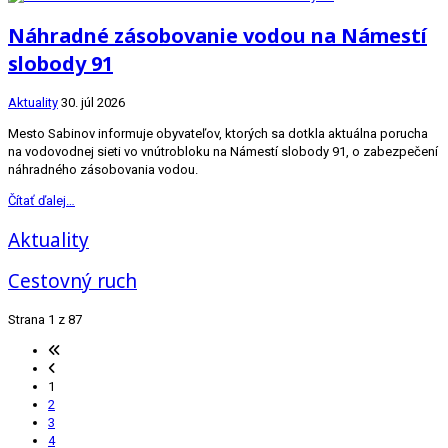
Náhradné zásobovanie vodou na Námestí
slobody 91
Aktuality
30. júl 2026
Mesto Sabinov informuje obyvateľov, ktorých sa dotkla aktuálna porucha
na vodovodnej sieti vo vnútrobloku na Námestí slobody 91, o zabezpečení
náhradného zásobovania vodou.
Čítať ďalej…
Aktuality
Cestovný ruch
Strana 1 z 87
1
2
3
4