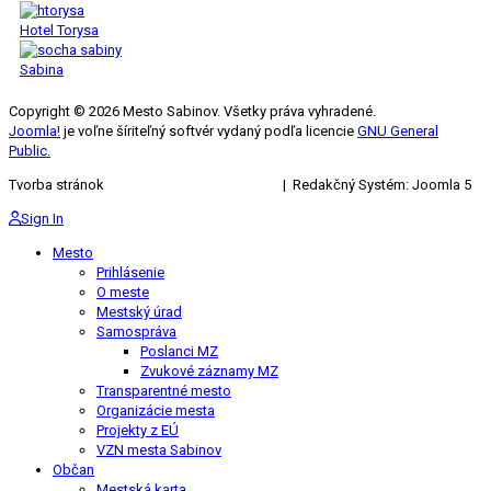
Hotel Torysa
Sabina
Copyright © 2026 Mesto Sabinov. Všetky práva vyhradené.
Joomla!
je voľne šíriteľný softvér vydaný podľa licencie
GNU General
Public.
Tvorba stránok
KRIŽAN ENTERPRISES s.r.o.
| Redakčný Systém: Joomla 5
Sign In
Mesto
Prihlásenie
O meste
Mestský úrad
Samospráva
Poslanci MZ
Zvukové záznamy MZ
Transparentné mesto
Organizácie mesta
Projekty z EÚ
VZN mesta Sabinov
Občan
Mestská karta