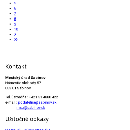
5
6
7
8
9
10
Kontakt
Mestský úrad Sabinov
Námestie slobody 57
083 01 Sabinov
Tel. ústredňa : +421 51 4880 422
e-mail :
podatelna@sabinov.sk
msu@sabinov.sk
Užitočné odkazy