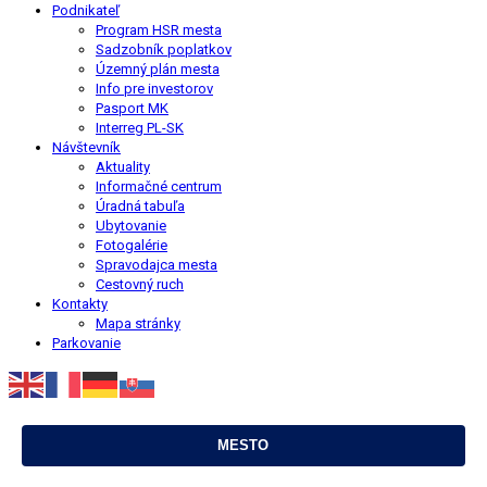
Podnikateľ
Program HSR mesta
Sadzobník poplatkov
Územný plán mesta
Info pre investorov
Pasport MK
Interreg PL-SK
Návštevník
Aktuality
Informačné centrum
Úradná tabuľa
Ubytovanie
Fotogalérie
Spravodajca mesta
Cestovný ruch
Kontakty
Mapa stránky
Parkovanie