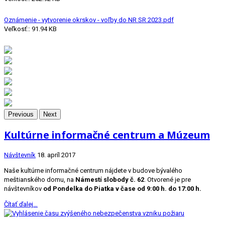
Oznámenie - vytvorenie okrskov - voľby do NR SR 2023.pdf
Veľkosť:: 91.94 KB
Previous
Next
Kultúrne informačné centrum a Múzeum
Návštevník
18. apríl 2017
Naše kultúrne informačné centrum nájdete v budove bývalého
meštianského domu, na
Námestí slobody č. 62
. Otvorené je pre
návštevníkov
od Pondelka do Piatka v čase od 9:00 h. do 17:00 h.
Čítať ďalej…