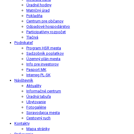
Úradné hodiny
Matričný úrad
Pokladňa
Centrum pre občanov
Odpadové hospodárstvo
Participatívny rozpočet
Tlačivá
Podnikateľ
Program HSR mesta
Sadzobník poplatkov
Územný plán mesta
Info pre investorov
Pasport MK
Interreg PL-SK
Návštevník
Aktuality
Informačné centrum
Úradná tabuľa
Ubytovanie
Fotogalérie
Spravodajca mesta
Cestovný ruch
Kontakty
Mapa stránky