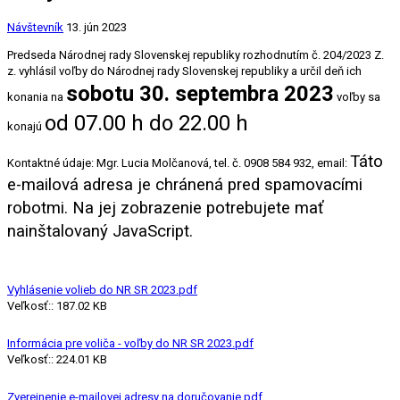
Návštevník
13. jún 2023
Predseda Národnej rady Slovenskej republiky rozhodnutím č. 204/2023 Z.
z. vyhlásil voľby do Národnej rady Slovenskej republiky a určil deň ich
sobotu 30. septembra 2023
konania na
voľby sa
od 07.00 h do 22.00 h
konajú
Táto
Kontaktné údaje: Mgr. Lucia Molčanová, tel. č. 0908 584 932, email:
e-mailová adresa je chránená pred spamovacími
robotmi. Na jej zobrazenie potrebujete mať
nainštalovaný JavaScript.
Vyhlásenie volieb do NR SR 2023.pdf
Veľkosť:: 187.02 KB
Informácia pre voliča - voľby do NR SR 2023.pdf
Veľkosť:: 224.01 KB
Zverejnenie e-mailovej adresy na doručovanie.pdf