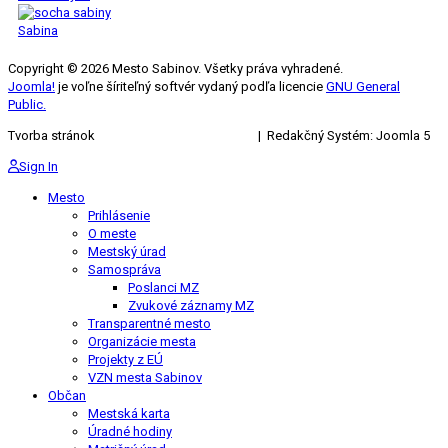
Sabina
Copyright © 2026 Mesto Sabinov. Všetky práva vyhradené.
Joomla!
je voľne šíriteľný softvér vydaný podľa licencie
GNU General
Public.
Tvorba stránok
KRIŽAN ENTERPRISES s.r.o.
| Redakčný Systém: Joomla 5
Sign In
Mesto
Prihlásenie
O meste
Mestský úrad
Samospráva
Poslanci MZ
Zvukové záznamy MZ
Transparentné mesto
Organizácie mesta
Projekty z EÚ
VZN mesta Sabinov
Občan
Mestská karta
Úradné hodiny