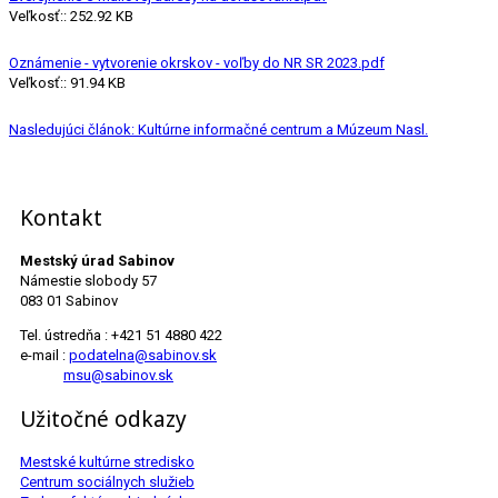
Veľkosť:: 252.92 KB
Oznámenie - vytvorenie okrskov - voľby do NR SR 2023.pdf
Veľkosť:: 91.94 KB
Nasledujúci článok: Kultúrne informačné centrum a Múzeum
Nasl.
Kontakt
Mestský úrad Sabinov
Námestie slobody 57
083 01 Sabinov
Tel. ústredňa : +421 51 4880 422
e-mail :
podatelna@sabinov.sk
msu@sabinov.sk
Užitočné odkazy
Mestské kultúrne stredisko
Centrum sociálnych služieb