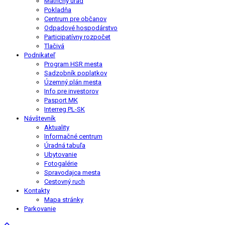
Matričný úrad
Pokladňa
Centrum pre občanov
Odpadové hospodárstvo
Participatívny rozpočet
Tlačivá
Podnikateľ
Program HSR mesta
Sadzobník poplatkov
Územný plán mesta
Info pre investorov
Pasport MK
Interreg PL-SK
Návštevník
Aktuality
Informačné centrum
Úradná tabuľa
Ubytovanie
Fotogalérie
Spravodajca mesta
Cestovný ruch
Kontakty
Mapa stránky
Parkovanie