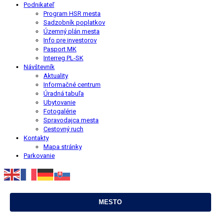
Podnikateľ
Program HSR mesta
Sadzobník poplatkov
Územný plán mesta
Info pre investorov
Pasport MK
Interreg PL-SK
Návštevník
Aktuality
Informačné centrum
Úradná tabuľa
Ubytovanie
Fotogalérie
Spravodajca mesta
Cestovný ruch
Kontakty
Mapa stránky
Parkovanie