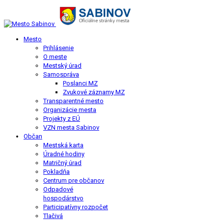
Mesto
Prihlásenie
O meste
Mestský úrad
Samospráva
Poslanci MZ
Zvukové záznamy MZ
Transparentné mesto
Organizácie mesta
Projekty z EÚ
VZN mesta Sabinov
Občan
Mestská karta
Úradné hodiny
Matričný úrad
Pokladňa
Centrum pre občanov
Odpadové
hospodárstvo
Participatívny rozpočet
Tlačivá