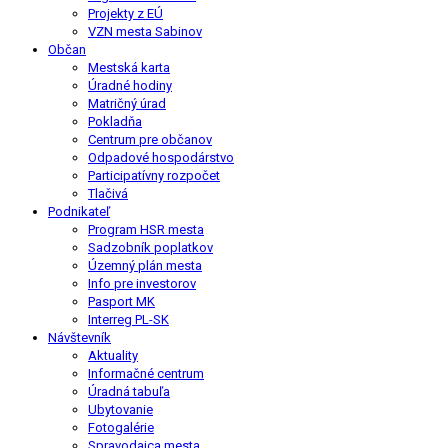
Projekty z EÚ
VZN mesta Sabinov
Občan
Mestská karta
Úradné hodiny
Matričný úrad
Pokladňa
Centrum pre občanov
Odpadové hospodárstvo
Participatívny rozpočet
Tlačivá
Podnikateľ
Program HSR mesta
Sadzobník poplatkov
Územný plán mesta
Info pre investorov
Pasport MK
Interreg PL-SK
Návštevník
Aktuality
Informačné centrum
Úradná tabuľa
Ubytovanie
Fotogalérie
Spravodajca mesta