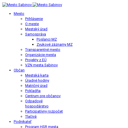
Mesto
Prihlásenie
O meste
Mestský úrad
Samospráva
Poslanci MZ
Zvukové záznamy MZ
Transparentné mesto
Organizácie mesta
Projekty z EÚ
VZN mesta Sabinov
Občan
Mestská karta
Úradné hodiny
Matričný úrad
Pokladňa
Centrum pre občanov
Odpadové
hospodárstvo
Participatívny rozpočet
Tlačivá
Podnikateľ
Program HSR mesta