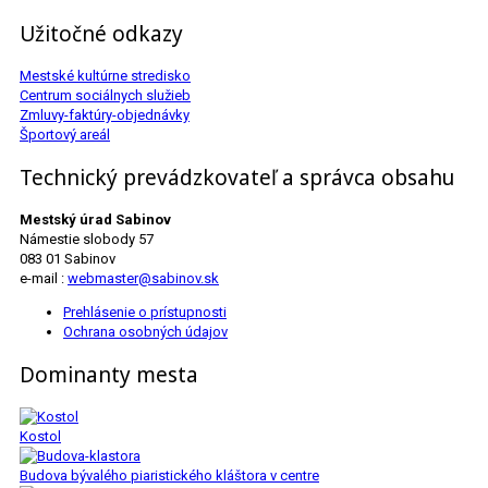
Užitočné odkazy
Mestské kultúrne stredisko
Centrum sociálnych služieb
Zmluvy-faktúry-objednávky
Športový areál
Technický prevádzkovateľ a správca obsahu
Mestský úrad Sabinov
Námestie slobody 57
083 01 Sabinov
e-mail :
webmaster@sabinov.sk
Prehlásenie o prístupnosti
Ochrana osobných údajov
Dominanty mesta
Kostol
Budova bývalého piaristického kláštora v centre