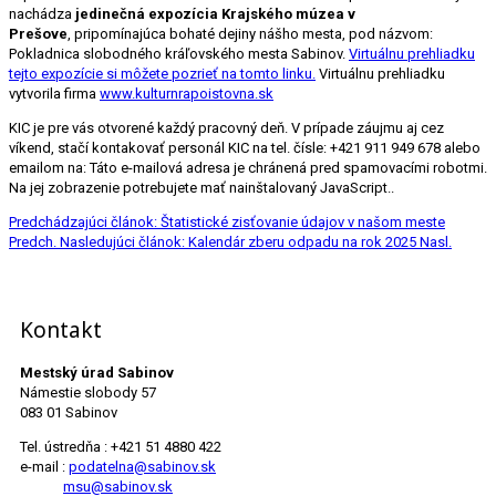
nachádza
jedinečná expozícia Krajského múzea v
Prešove
, pripomínajúca bohaté dejiny nášho mesta, pod názvom:
Pokladnica slobodného kráľovského mesta Sabinov.
Virtuálnu prehliadku
tejto expozície si môžete pozrieť na tomto linku.
Virtuálnu prehliadku
vytvorila firma
www.kulturnrapoistovna.sk
KIC je pre vás otvorené každý pracovný deň. V prípade záujmu aj cez
víkend, stačí kontakovať personál KIC na tel. čísle: +421 911 949 678 alebo
emailom na:
Táto e-mailová adresa je chránená pred spamovacími robotmi.
Na jej zobrazenie potrebujete mať nainštalovaný JavaScript.
.
Predchádzajúci článok: Štatistické zisťovanie údajov v našom meste
Predch.
Nasledujúci článok: Kalendár zberu odpadu na rok 2025
Nasl.
Kontakt
Mestský úrad Sabinov
Námestie slobody 57
083 01 Sabinov
Tel. ústredňa : +421 51 4880 422
e-mail :
podatelna@sabinov.sk
msu@sabinov.sk