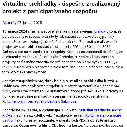
Virtuálne prehliadky - úspešne zrealizovaný
projekt z participatívneho rozpočtu
Aktuality
07. január 2025
18. marca 2024 sme na webovej stránke mesta zverejnili
článok
o tom, že
participatívny rozpočet je už štvrtý rok súčasťou rozpočtovej politiky
mesta Sabinov a vstupuje do ďalšieho ročníka. Žiadosti o realizovanie
projektov ste mohli predkladať od 1. apríla 2024 do 30. apríla 2024.
Celkovo ste nám zaslali tri projekty.
Komisia na zasadnutí posúdila, že
podmienky realizovateľnosti spĺňajú všetky tri. Keďže všetky zaslané
projekty sa finančne zmestia do vyčleneného balíka vo výške 5 000 €, v
roku 2024 prebehlo hlasovanie nie o tom, kto uspeje alebo neuspeje, ale o
tom, kto získa viac sympatií.
Jedným z úspešných projektov bola aj
Virtuálna prehliadka histórie
Sabinova
. Výsledok tohto projektu si môžete prezerať už od decembra
2024, kedy sme informáciu o sfinalizovaní tohto projektu ako aj odkazy na
konkrétne virtuálne prehliadky, zverejnili na facebookovej stránke
Kultúrneho a informačného centra v Sabinove.
Pohodolne sa usaďte, a vychutnajte si unikátnu
virtuálnu prehliadku nášho
KIC-ka
, nech ste už kdeľkovek. Predstavujeme vám
Kultúrne a informačné
centrum
ako ho ešte nepoznáte. V priestoroch KIC-ka objavíte aj stálu
expozíciu
Oscarového filmu Obchod na korze
. Na poschodí budovy sa