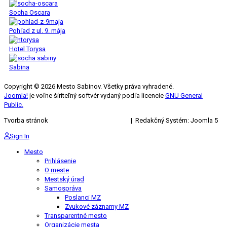
Socha Oscara
Pohľad z ul. 9. mája
Hotel Torysa
Sabina
Copyright © 2026 Mesto Sabinov. Všetky práva vyhradené.
Joomla!
je voľne šíriteľný softvér vydaný podľa licencie
GNU General
Public.
Tvorba stránok
KRIŽAN ENTERPRISES s.r.o.
| Redakčný Systém: Joomla 5
Sign In
Mesto
Prihlásenie
O meste
Mestský úrad
Samospráva
Poslanci MZ
Zvukové záznamy MZ
Transparentné mesto
Organizácie mesta