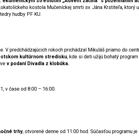
od. ekumenickým stretnutím „Advent začína“ s požehnaním 
tolíckeho kostola Mučeníckej smrti sv. Jána Krstiteľa, ktorý 
tedry hudby PF KU.
 V predchádzajúcich rokoch prichádzal Mikuláš priamo do centr
estskom kultúrnom stredisku
, kde si deti užijú bohatý program 
kve
v podaní
Divadla z klobúka.
1, v čase od 8:00 – 16:00.
nočné trhy
, otvorené denne od 11:00 hod. Súčasťou programu je 