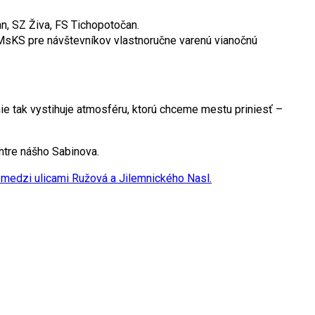
n, SZ Živa, FS Tichopotočan.
MsKS pre návštevníkov vlastnoručne varenú vianočnú
ie tak vystihuje atmosféru, ktorú chceme mestu priniesť –
entre nášho Sabinova.
ie medzi ulicami Ružová a Jilemnického
Nasl.