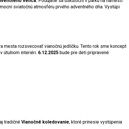
adventného venca.
Podujatie sa uskutoční v parku na námestí.
umocní sviatočnú atmosféru prvého adventného dňa. Vystúpi
a mesta rozsvecovať vianočnú jedličku. Tento rok sme koncept
v útulnom interiéri.
6.12.2025
bude pre deti pripravené
aj tradičné
Vianočné koledovanie
, ktoré prinesie vystúpenia