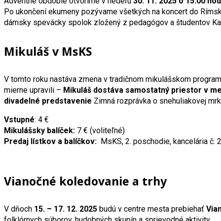
Adventné obdobie otvoríme v nedeľu
30. 11. 2025 o 15:00 h
Po ukončení ekumeny pozývame všetkých na koncert do Rímskoka
dámsky spevácky spolok zložený z pedagógov a študentov Ka
Mikuláš v MsKS
V tomto roku nastáva zmena v tradičnom mikulášskom programe.
mierne upravili –
Mikuláš dostáva samostatný priestor v m
divadelné predstavenie
Zimná rozprávka o snehuliakovej mr
Vstupné
: 4 €
Mikulášsky balíček:
7 € (voliteľné)
Predaj lístkov a balíčkov:
MsKS, 2. poschodie, kancelária č. 2
Vianočné koledovanie a trhy
V dňoch
15. – 17. 12. 2025
budú v centre mesta prebiehať
Via
folklórnych súborov, hudobných skupín a sprievodné aktivity.