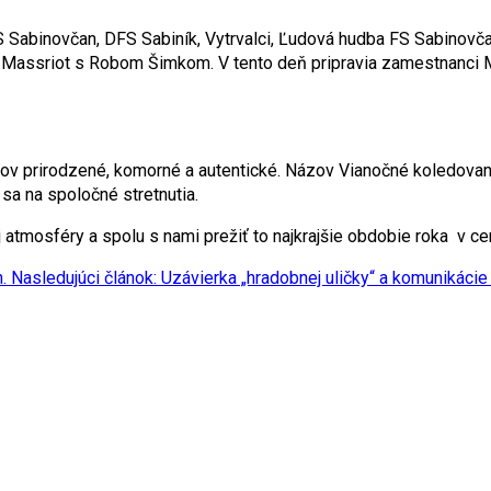
S Sabinovčan, DFS Sabiník, Vytrvalci, Ľudová hudba FS Sabinovča
a Massriot s Robom Šimkom. V tento deň pripravia zamestnanci 
inov prirodzené, komorné a autentické. Názov Vianočné koledovan
 sa na spoločné stretnutia.
j atmosféry a spolu s nami prežiť to najkrajšie obdobie roka v c
.
Nasledujúci článok: Uzávierka „hradobnej uličky“ a komunikác