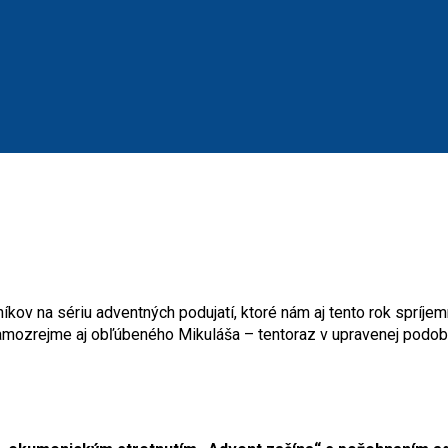
ov na sériu adventných podujatí, ktoré nám aj tento rok spríje
samozrejme aj obľúbeného Mikuláša – tentoraz v upravenej podob