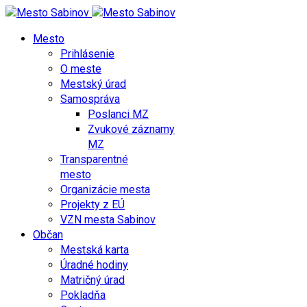
Mesto
Prihlásenie
O meste
Mestský úrad
Samospráva
Poslanci MZ
Zvukové záznamy
MZ
Transparentné
mesto
Organizácie mesta
Projekty z EÚ
VZN mesta Sabinov
Občan
Mestská karta
Úradné hodiny
Matričný úrad
Pokladňa