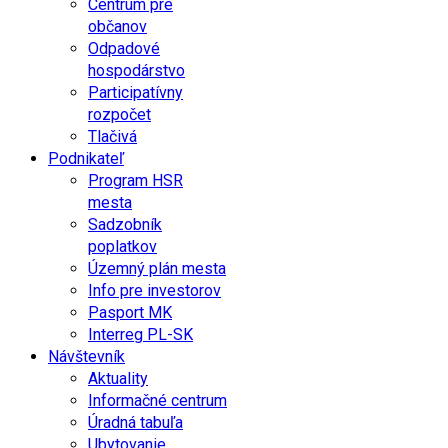
Centrum pre
občanov
Odpadové
hospodárstvo
Participatívny
rozpočet
Tlačivá
Podnikateľ
Program HSR
mesta
Sadzobník
poplatkov
Územný plán mesta
Info pre investorov
Pasport MK
Interreg PL-SK
Návštevník
Aktuality
Informačné centrum
Úradná tabuľa
Ubytovanie