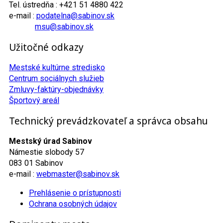
Tel. ústredňa : +421 51 4880 422
e-mail :
podatelna@sabinov.sk
msu@sabinov.sk
Užitočné odkazy
Mestské kultúrne stredisko
Centrum sociálnych služieb
Zmluvy-faktúry-objednávky
Športový areál
Technický prevádzkovateľ a správca obsahu
Mestský úrad Sabinov
Námestie slobody 57
083 01 Sabinov
e-mail :
webmaster@sabinov.sk
Prehlásenie o prístupnosti
Ochrana osobných údajov