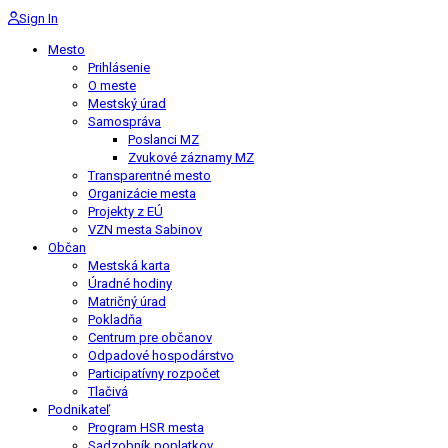
Sign In
Mesto
Prihlásenie
O meste
Mestský úrad
Samospráva
Poslanci MZ
Zvukové záznamy MZ
Transparentné mesto
Organizácie mesta
Projekty z EÚ
VZN mesta Sabinov
Občan
Mestská karta
Úradné hodiny
Matričný úrad
Pokladňa
Centrum pre občanov
Odpadové hospodárstvo
Participatívny rozpočet
Tlačivá
Podnikateľ
Program HSR mesta
Sadzobník poplatkov