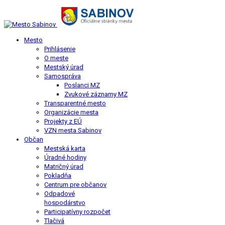
Mesto
Prihlásenie
O meste
Mestský úrad
Samospráva
Poslanci MZ
Zvukové záznamy MZ
Transparentné mesto
Organizácie mesta
Projekty z EÚ
VZN mesta Sabinov
Občan
Mestská karta
Úradné hodiny
Matričný úrad
Pokladňa
Centrum pre občanov
Odpadové
hospodárstvo
Participatívny rozpočet
Tlačivá