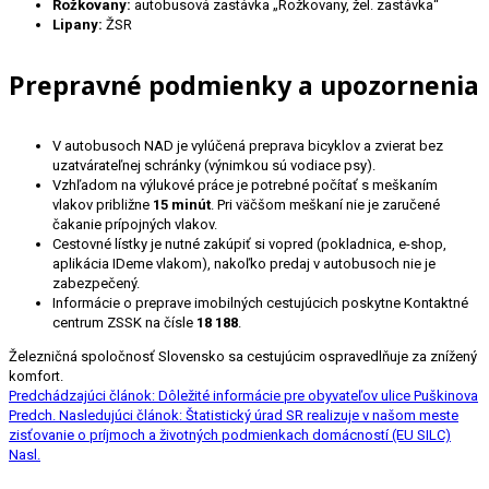
Rožkovany:
autobusová zastávka „Rožkovany, žel. zastávka“
Lipany:
ŽSR
Prepravné podmienky a upozornenia
V autobusoch NAD je vylúčená preprava bicyklov a zvierat bez
uzatvárateľnej schránky (výnimkou sú vodiace psy)
.
Vzhľadom na výlukové práce je potrebné počítať s meškaním
vlakov približne
15 minút
. Pri väčšom meškaní nie je zaručené
čakanie prípojných vlakov
.
Cestovné lístky je nutné zakúpiť si vopred (pokladnica, e-shop,
aplikácia IDeme vlakom), nakoľko predaj v autobusoch nie je
zabezpečený
.
Informácie o preprave imobilných cestujúcich poskytne Kontaktné
centrum ZSSK na čísle
18 188
.
Železničná spoločnosť Slovensko sa cestujúcim ospravedlňuje za znížený
komfort.
Predchádzajúci článok: Dôležité informácie pre obyvateľov ulice Puškinova
Predch.
Nasledujúci článok: Štatistický úrad SR realizuje v našom meste
zisťovanie o príjmoch a životných podmienkach domácností (EU SILC)
Nasl.