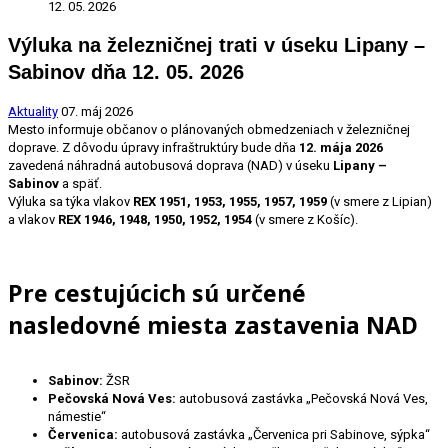
Výluka na železničnej trati v úseku Lipany –
Sabinov dňa 12. 05. 2026
Aktuality
07. máj 2026
Mesto informuje občanov o plánovaných obmedzeniach v železničnej
doprave. Z dôvodu úpravy infraštruktúry bude dňa
12. mája 2026
zavedená náhradná autobusová doprava (NAD) v úseku
Lipany –
Sabinov
a späť
.
Výluka sa týka vlakov
REX 1951, 1953, 1955, 1957, 1959
(v smere z Lipian)
a vlakov
REX 1946, 1948, 1950, 1952, 1954
(v smere z Košíc)
.
Pre cestujúcich sú určené
nasledovné miesta zastavenia NAD
Sabinov:
ŽSR
Pečovská Nová Ves:
autobusová zastávka „Pečovská Nová Ves,
námestie“
Červenica:
autobusová zastávka „Červenica pri Sabinove, sýpka“