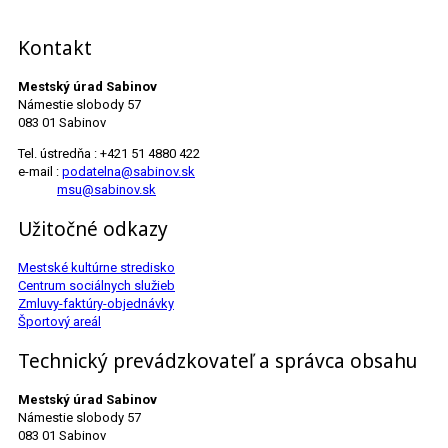
Kontakt
Mestský úrad Sabinov
Námestie slobody 57
083 01 Sabinov
Tel. ústredňa : +421 51 4880 422
e-mail :
podatelna@sabinov.sk
msu@sabinov.sk
Užitočné odkazy
Mestské kultúrne stredisko
Centrum sociálnych služieb
Zmluvy-faktúry-objednávky
Športový areál
Technický prevádzkovateľ a správca obsahu
Mestský úrad Sabinov
Námestie slobody 57
083 01 Sabinov