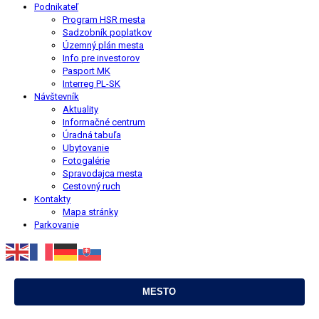
Podnikateľ
Program HSR mesta
Sadzobník poplatkov
Územný plán mesta
Info pre investorov
Pasport MK
Interreg PL-SK
Návštevník
Aktuality
Informačné centrum
Úradná tabuľa
Ubytovanie
Fotogalérie
Spravodajca mesta
Cestovný ruch
Kontakty
Mapa stránky
Parkovanie