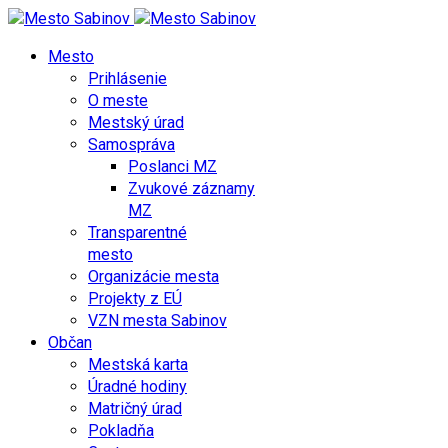
Mesto
Prihlásenie
O meste
Mestský úrad
Samospráva
Poslanci MZ
Zvukové záznamy
MZ
Transparentné
mesto
Organizácie mesta
Projekty z EÚ
VZN mesta Sabinov
Občan
Mestská karta
Úradné hodiny
Matričný úrad
Pokladňa