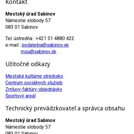
Kontakt
Mestský úrad Sabinov
Námestie slobody 57
083 01 Sabinov
Tel. ústredňa : +421 51 4880 422
e-mail :
podatelna@sabinov.sk
msu@sabinov.sk
Užitočné odkazy
Mestské kultúrne stredisko
Centrum sociálnych služieb
Zmluvy-faktúry-objednávky
Športový areál
Technický prevádzkovateľ a správca obsahu
Mestský úrad Sabinov
Námestie slobody 57
083 01 Sabinov