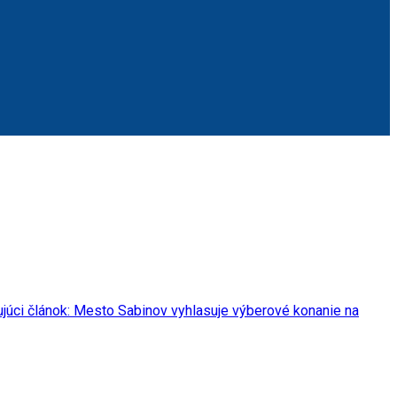
júci článok: Mesto Sabinov vyhlasuje výberové konanie na