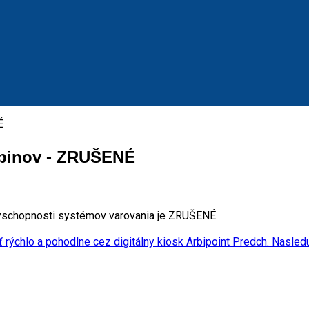
abinov - ZRUŠENÉ
yschopnosti systémov varovania je ZRUŠENÉ.
 rýchlo a pohodlne cez digitálny kiosk Arbipoint
Predch.
Nasledu