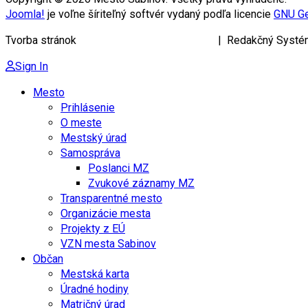
Joomla!
je voľne šíriteľný softvér vydaný podľa licencie
GNU Ge
Tvorba stránok
KRIŽAN ENTERPRISES s.r.o.
| Redakčný Systé
Sign In
Mesto
Prihlásenie
O meste
Mestský úrad
Samospráva
Poslanci MZ
Zvukové záznamy MZ
Transparentné mesto
Organizácie mesta
Projekty z EÚ
VZN mesta Sabinov
Občan
Mestská karta
Úradné hodiny
Matričný úrad