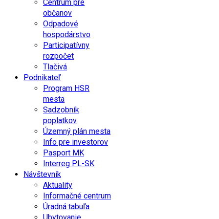
Centrum pre
občanov
Odpadové
hospodárstvo
Participatívny
rozpočet
Tlačivá
Podnikateľ
Program HSR
mesta
Sadzobník
poplatkov
Územný plán mesta
Info pre investorov
Pasport MK
Interreg PL-SK
Návštevník
Aktuality
Informačné centrum
Úradná tabuľa
Ubytovanie