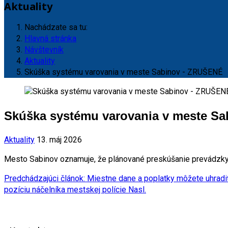
Aktuality
Nachádzate sa tu:
Hlavná stránka
Návštevník
Aktuality
Skúška systému varovania v meste Sabinov - ZRUŠENÉ
Skúška systému varovania v meste S
Aktuality
13. máj 2026
Mesto Sabinov oznamuje, že plánované preskúšanie prevádzk
Predchádzajúci článok: Miestne dane a poplatky môžete uhradiť
pozíciu náčelníka mestskej polície
Nasl.