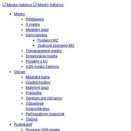
Mesto
Prihlásenie
O meste
Mestský úrad
Samospráva
Poslanci MZ
Zvukové záznamy MZ
Transparentné mesto
Organizácie mesta
Projekty z EÚ
VZN mesta Sabinov
Občan
Mestská karta
Úradné hodiny
Matričný úrad
Pokladňa
Centrum pre občanov
Odpadové
hospodárstvo
Participatívny rozpočet
Tlačivá
Podnikateľ
Program HSR mesta