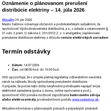
Oznámenie o plánovanom prerušení
distribúcie elektriny – 14. júla 2026
Aktuality
24. jún 2026
Mesto Sabinov oznamuje občanom a podnikateľským subjektom, že
spoločnosť Východoslovenská distribučná, a.s., v súlade s ustanovením §
31 ods. 2 písm. t) zákona č. 251/2012 Z. z. o energetike, naplánovala
prerušenie distribúcie elektriny z dôvodu
revízie elektrických zariadení
.
Termín odstávky
Dátum:
14.07.2026
Čas:
od 08:00 hod. do 10:30 hod.
VSD upozorňuje, že v zmysle platnej legislatívy odberateľom nevzniká
nárok na náhradu škody spôsobenej prerušením distribúcie
.
V prípade, že počas tejto doby nevyhnutne potrebujete napájať svoje
elektrické zariadenia (práca z domu, online vyučovanie a pod.),
spoločnosť VSD ponúka možnosť zapožičania
batériového zdroja
alebo elektrocentrály
prostredníctvom portálu
www.vsdeshop.sk.
Aktuálne informácie o plánovaných prácach a prípadných zmenách