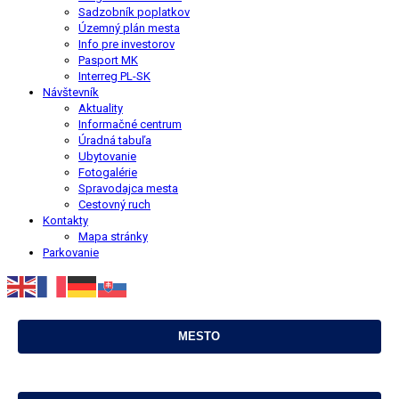
Sadzobník poplatkov
Územný plán mesta
Info pre investorov
Pasport MK
Interreg PL-SK
Návštevník
Aktuality
Informačné centrum
Úradná tabuľa
Ubytovanie
Fotogalérie
Spravodajca mesta
Cestovný ruch
Kontakty
Mapa stránky
Parkovanie