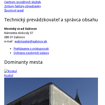
Centrum sociálnych služieb
Zmluvy-faktúry-objednávky
Športový areál
Technický prevádzkovateľ a správca obsahu
Mestský úrad Sabinov
Námestie slobody 57
083 01 Sabinov
e-mail :
webmaster@sabinov.sk
Prehlásenie o prístupnosti
Ochrana osobných údajov
Dominanty mesta
Kostol