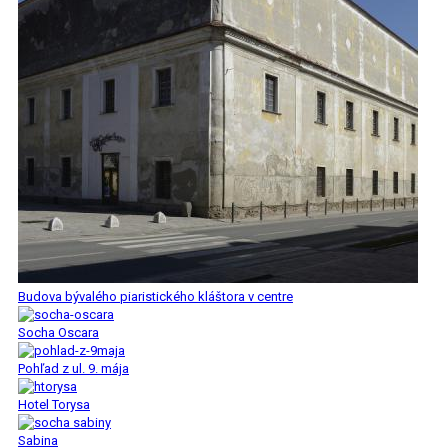
Budova bývalého piaristického kláštora v centre
Socha Oscara
Pohľad z ul. 9. mája
Hotel Torysa
Sabina