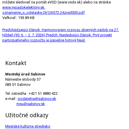
môžete sledovať na portáli eVSD (www.vsds.sk) alebo na stránke
www.vypadokelektriny.sk.
oznamenie_o_odstavke.26126572.24zvs0000.pdf
Veľkosť:: 193.89 KB
Predchádzajúci článok: Harmonogram rozvozu zberných nádob na 27.
týždeň (30. 6. – 2. 7. 2026)
Predch.
Nasledujúci článok: Prvý projekt
participatívneho rozpočtu je úspešne hotový
Nasl.
Kontakt
Mestský úrad Sabinov
Námestie slobody 57
083 01 Sabinov
Tel. ústredňa : +421 51 4880 422
e-mail :
podatelna@sabinov.sk
msu@sabinov.sk
Užitočné odkazy
Mestské kultúrne stredisko