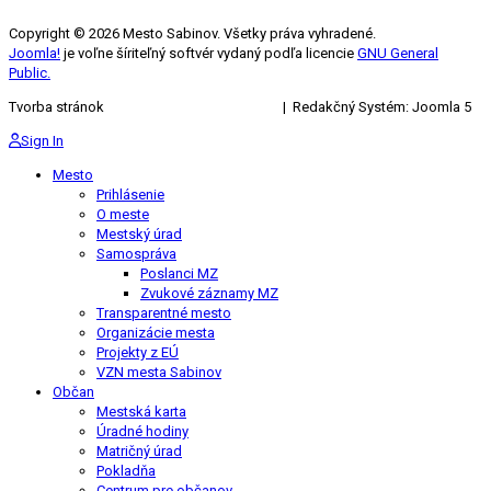
Copyright © 2026 Mesto Sabinov. Všetky práva vyhradené.
Joomla!
je voľne šíriteľný softvér vydaný podľa licencie
GNU General
Public.
Tvorba stránok
KRIŽAN ENTERPRISES s.r.o.
| Redakčný Systém: Joomla 5
Sign In
Mesto
Prihlásenie
O meste
Mestský úrad
Samospráva
Poslanci MZ
Zvukové záznamy MZ
Transparentné mesto
Organizácie mesta
Projekty z EÚ
VZN mesta Sabinov
Občan
Mestská karta
Úradné hodiny
Matričný úrad
Pokladňa
Centrum pre občanov