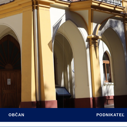
ARTA SABINOVA
DINY
ÚRAD
PROGRAM HSR MESTA
SADZOBNÍK POPLATKOV
RE OBČANOV
ÚZEMNÝ PLÁN MESTA
 HOSPODÁRSTVO
INFO PRE INVESTOROV
TÍVNY ROZPOČET
PASPORT MK
INTERREG PL-SK
OBČAN
PODNIKATEĽ