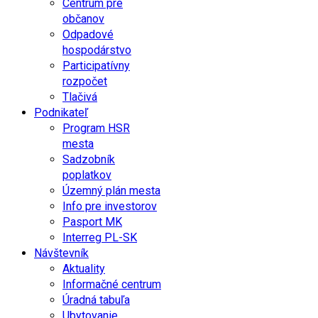
Centrum pre
občanov
Odpadové
hospodárstvo
Participatívny
rozpočet
Tlačivá
Podnikateľ
Program HSR
mesta
Sadzobník
poplatkov
Územný plán mesta
Info pre investorov
Pasport MK
Interreg PL-SK
Návštevník
Aktuality
Informačné centrum
Úradná tabuľa
Ubytovanie