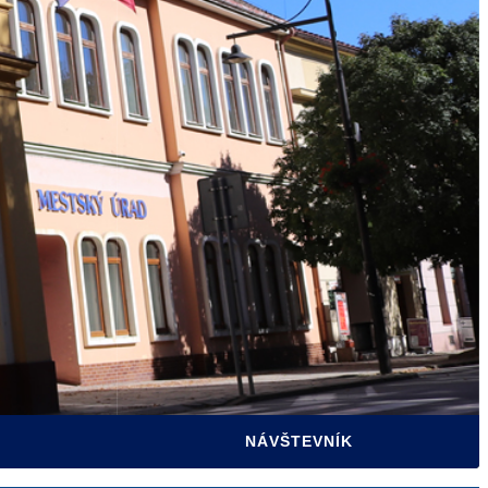
AKTUALITY
INFORMAČNÉ CENTRUM
ÚRADNÁ TABUĽA
UBYTOVANIE
FOTOGALÉRIE
SPRAVODAJCA MESTA
CESTOVNÝ RUCH
NÁVŠTEVNÍK