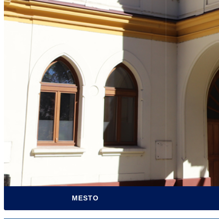
O MESTE
MESTSKÝ ÚRAD
MESTSKÁ K
SAMOSPRÁVA
ÚRADNÉ HO
MESTSKÉ ZASTUPITEĽSTVO
MATRIČNÝ 
ZVUKOVÉ ZÁZNAMY MZ
POKLADŇA
TRANSPARENTNÉ MESTO
CENTRUM P
ORGANIZÁCIE MESTA
ODPADOVÉ
PROJEKTY Z EÚ
PARTICIPA
VZN MESTA SABINOV
TLAČIVÁ
MESTO