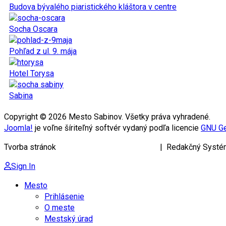
Budova bývalého piaristického kláštora v centre
Socha Oscara
Pohľad z ul. 9. mája
Hotel Torysa
Sabina
Copyright © 2026 Mesto Sabinov. Všetky práva vyhradené.
Joomla!
je voľne šíriteľný softvér vydaný podľa licencie
GNU Ge
Tvorba stránok
KRIŽAN ENTERPRISES s.r.o.
| Redakčný Systé
Sign In
Mesto
Prihlásenie
O meste
Mestský úrad