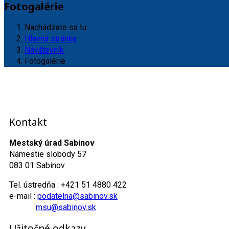
Fotogalérie
Nachádzate sa tu:
Hlavná stránka
Návštevník
Fotogalérie
Kontakt
Mestský úrad Sabinov
Námestie slobody 57
083 01 Sabinov
Tel. ústredňa : +421 51 4880 422
e-mail :
podatelna@sabinov.sk
msu@sabinov.sk
Užitočné odkazy