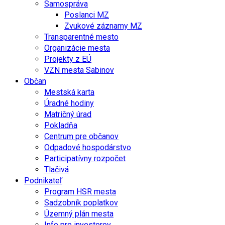
Samospráva
Poslanci MZ
Zvukové záznamy MZ
Transparentné mesto
Organizácie mesta
Projekty z EÚ
VZN mesta Sabinov
Občan
Mestská karta
Úradné hodiny
Matričný úrad
Pokladňa
Centrum pre občanov
Odpadové hospodárstvo
Participatívny rozpočet
Tlačivá
Podnikateľ
Program HSR mesta
Sadzobník poplatkov
Územný plán mesta
Info pre investorov