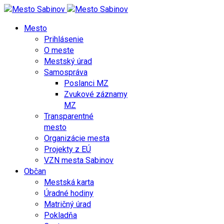
Mesto
Prihlásenie
O meste
Mestský úrad
Samospráva
Poslanci MZ
Zvukové záznamy
MZ
Transparentné
mesto
Organizácie mesta
Projekty z EÚ
VZN mesta Sabinov
Občan
Mestská karta
Úradné hodiny
Matričný úrad
Pokladňa