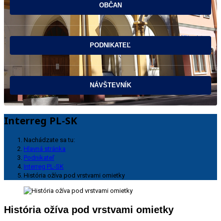
Interreg PL-SK
Nachádzate sa tu:
Hlavná stránka
Podnikateľ
Interreg PL-SK
História ožíva pod vrstvami omietky
História ožíva pod vrstvami omietky