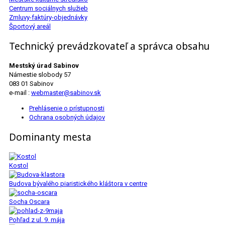
Centrum sociálnych služieb
Zmluvy-faktúry-objednávky
Športový areál
Technický prevádzkovateľ a správca obsahu
Mestský úrad Sabinov
Námestie slobody 57
083 01 Sabinov
e-mail :
webmaster@sabinov.sk
Prehlásenie o prístupnosti
Ochrana osobných údajov
Dominanty mesta
Kostol
Budova bývalého piaristického kláštora v centre
Socha Oscara
Pohľad z ul. 9. mája