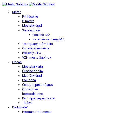
Mesto
Prihlásenie
O meste
Mestský úrad
Samospráva
Poslanci MZ
Zvukové záznamy MZ
Transparentné mesto
Organizácie mesta
Projekty z EÚ
VZN mesta Sabinov
Občan
Mestská karta
Úradné hodiny
Matričný úrad
Pokladňa
Centrum pre občanov
Odpadové
hospodárstvo
Participatívny rozpočet
Tlačivá
Podnikateľ
Program HSR mesta