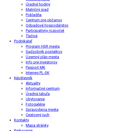
Úradné hodiny
Matričný úrad
Pokladňa
Centrum pre občanov
Odpadové hospodárstvo
Participatívny rozpočet
Tlačivá
Podnikateľ
Program HSR mesta
Sadzobník poplatkov
Územný plán mesta
Info pre investorov
Pasport MK
Interreg PL-SK
Návštevník
Aktuality
Informačné centrum
Úradná tabuľa
Ubytovanie
Fotogalérie
Spravodajca mesta
Cestovný ruch
Kontakty
Mapa stránky
Parkovanie