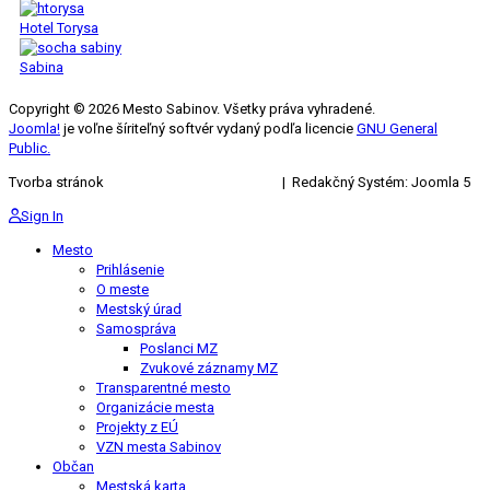
Hotel Torysa
Sabina
Copyright © 2026 Mesto Sabinov. Všetky práva vyhradené.
Joomla!
je voľne šíriteľný softvér vydaný podľa licencie
GNU General
Public.
Tvorba stránok
KRIŽAN ENTERPRISES s.r.o.
| Redakčný Systém: Joomla 5
Sign In
Mesto
Prihlásenie
O meste
Mestský úrad
Samospráva
Poslanci MZ
Zvukové záznamy MZ
Transparentné mesto
Organizácie mesta
Projekty z EÚ
VZN mesta Sabinov
Občan
Mestská karta