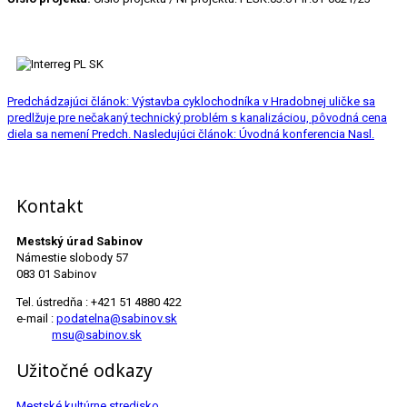
Predchádzajúci článok: Výstavba cyklochodníka v Hradobnej uličke sa
predlžuje pre nečakaný technický problém s kanalizáciou, pôvodná cena
diela sa nemení
Predch.
Nasledujúci článok: Úvodná konferencia
Nasl.
Kontakt
Mestský úrad Sabinov
Námestie slobody 57
083 01 Sabinov
Tel. ústredňa : +421 51 4880 422
e-mail :
podatelna@sabinov.sk
msu@sabinov.sk
Užitočné odkazy
Mestské kultúrne stredisko