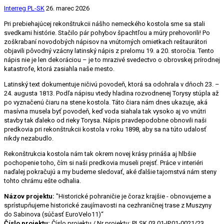
Interreg PL-SK
26. marec 2026
Pri prebiehajúcej rekonštrukcii nášho nemeckého kostola sme sa stali
svedkami histórie. Stačilo pár pohybov špachtľou a múry prehovorili! Po
zoškrabaní novodobých nápisov na vnútorných omietkach reštaurátori
objavili pôvodný vzácny latinský nápis z prelomu 19. a 20. storočia. Tento
nápis nie je len dekoráciou – je to mrazivé svedectvo o obrovskej prírodnej
katastrofe, ktorá zasiahla naše mesto.
Latinský text dokumentuje ničivú povodeň, ktorá sa odohrala v dňoch 23. –
24. augusta 1813. Podľa nápisu vtedy hladina rozvodnenej Torysy stúpla až
po vyznačenú čiaru na stene kostola. Táto čiara nám dnes ukazuje, aká
masívna musela byť povodeň, keď voda siahala tak vysoko aj vo vnútri
stavby tak ďaleko od rieky Torysa. Nápis pravdepodobne obnovili naši
predkovia pri rekonštrukcii kostola v roku 1898, aby sa na túto udalosť
nikdy nezabudlo.
Rekonštrukcia kostola nám tak okrem novej krásy prináša aj hlbšie
pochopenie toho, čím si naši predkovia museli prejsť. Práce v interiéri
naďalej pokračujú a my budeme sledovať, aké ďalšie tajomstvá nám steny
tohto chrámu ešte odhalia.
Názov projektu:
"Historické pohraničie je čoraz krajšie - obnovujeme a
sprístupňujeme historické zaujímavosti na cezhraničnej trase z Muszyny
do Sabinova (súčasť EuroVelo11)“
Číslo projektu:
Číslo projektu / Nr projektu: PLSK.03.01-IP.01-0021/23