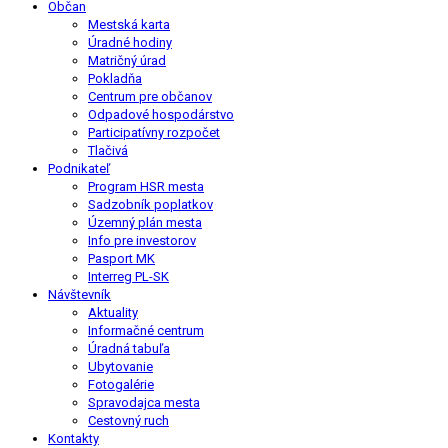
Občan
Mestská karta
Úradné hodiny
Matričný úrad
Pokladňa
Centrum pre občanov
Odpadové hospodárstvo
Participatívny rozpočet
Tlačivá
Podnikateľ
Program HSR mesta
Sadzobník poplatkov
Územný plán mesta
Info pre investorov
Pasport MK
Interreg PL-SK
Návštevník
Aktuality
Informačné centrum
Úradná tabuľa
Ubytovanie
Fotogalérie
Spravodajca mesta
Cestovný ruch
Kontakty