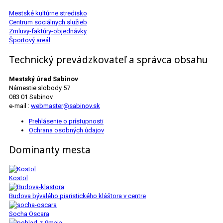
Mestské kultúrne stredisko
Centrum sociálnych služieb
Zmluvy-faktúry-objednávky
Športový areál
Technický prevádzkovateľ a správca obsahu
Mestský úrad Sabinov
Námestie slobody 57
083 01 Sabinov
e-mail :
webmaster@sabinov.sk
Prehlásenie o prístupnosti
Ochrana osobných údajov
Dominanty mesta
Kostol
Budova bývalého piaristického kláštora v centre
Socha Oscara