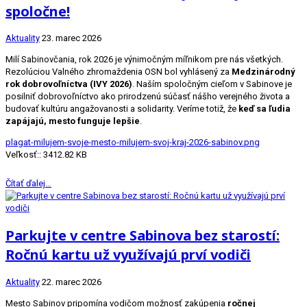
spoločne!
Aktuality
23. marec 2026
Milí Sabinovčania, rok 2026 je výnimočným míľnikom pre nás všetkých.
Rezolúciou Valného zhromaždenia OSN bol vyhlásený za
Medzinárodný
rok dobrovoľníctva (IVY 2026)
. Naším spoločným cieľom v Sabinove je
posilniť dobrovoľníctvo ako prirodzenú súčasť nášho verejného života a
budovať kultúru angažovanosti a solidarity. Veríme totiž, že
keď sa ľudia
zapájajú, mesto funguje lepšie
.
plagat-milujem-svoje-mesto-milujem-svoj-kraj-2026-sabinov.png
Veľkosť:: 3412.82 KB
Čítať ďalej…
Parkujte v centre Sabinova bez starostí:
Ročnú kartu už využívajú prví vodiči
Aktuality
22. marec 2026
Mesto Sabinov pripomína vodičom možnosť zakúpenia
ročnej