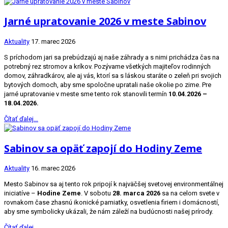
Jarné upratovanie 2026 v meste Sabinov
Aktuality
17. marec 2026
S príchodom jari sa prebúdzajú aj naše záhrady a s nimi prichádza čas na
potrebný rez stromov a kríkov. Pozývame všetkých majiteľov rodinných
domov, záhradkárov, ale aj vás, ktorí sa s láskou staráte o zeleň pri svojich
bytových domoch, aby sme spoločne upratali naše okolie po zime. Pre
jarné upratovanie v meste sme tento rok stanovili termín
10.04.2026 –
18.04.2026.
Čítať ďalej…
Sabinov sa opäť zapojí do Hodiny Zeme
Aktuality
16. marec 2026
Mesto Sabinov sa aj tento rok pripojí k najväčšej svetovej environmentálnej
iniciatíve –
Hodine Zeme
. V sobotu
28. marca 2026
sa na celom svete v
rovnakom čase zhasnú ikonické pamiatky, osvetlenia firiem i domácností,
aby sme symbolicky ukázali, že nám záleží na budúcnosti našej prírody.
Čítať ďalej…