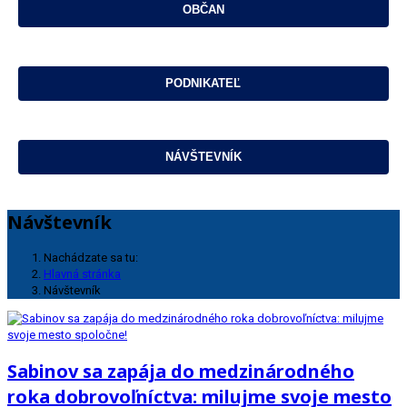
Návštevník
Nachádzate sa tu:
Hlavná stránka
Návštevník
Sabinov sa zapája do medzinárodného
roka dobrovoľníctva: milujme svoje mesto