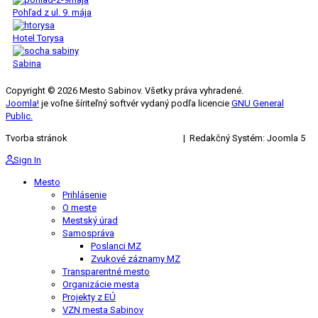
Pohľad z ul. 9. mája
Hotel Torysa
Sabina
Copyright © 2026 Mesto Sabinov. Všetky práva vyhradené.
Joomla!
je voľne šíriteľný softvér vydaný podľa licencie
GNU General
Public.
Tvorba stránok
KRIŽAN ENTERPRISES s.r.o.
| Redakčný Systém: Joomla 5
Sign In
Mesto
Prihlásenie
O meste
Mestský úrad
Samospráva
Poslanci MZ
Zvukové záznamy MZ
Transparentné mesto
Organizácie mesta
Projekty z EÚ
VZN mesta Sabinov