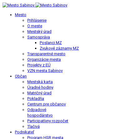
Mesto
Prihlásenie
O meste
Mestský úrad
Samospráva
Poslanci MZ
Zvukové záznamy MZ
Transparentné mesto
Organizácie mesta
Projekty z EÚ
VZN mesta Sabinov
Občan
Mestská karta
Úradné hodiny
Matričný úrad
Pokladňa
Centrum pre občanov
Odpadové
hospodárstvo
Participatívny rozpočet
Tlačivá
Podnikateľ
Program HSR mesta