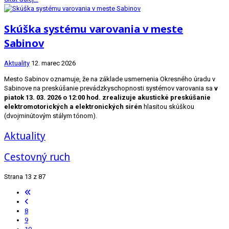
Skúška systému varovania v meste
Sabinov
Aktuality
12. marec 2026
Mesto Sabinov oznamuje, že na základe usmernenia Okresného úradu v
Sabinove na preskúšanie prevádzkyschopnosti systémov varovania sa
v
piatok 13. 03. 2026 o 12:00 hod. zrealizuje akustické preskúšanie
elektromotorických a elektronických sirén
hlasitou skúškou
(dvojminútovým stálym tónom).
Aktuality
Cestovný ruch
Strana 13 z 87
8
9