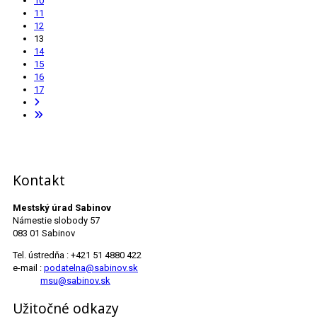
10
11
12
13
14
15
16
17
Kontakt
Mestský úrad Sabinov
Námestie slobody 57
083 01 Sabinov
Tel. ústredňa : +421 51 4880 422
e-mail :
podatelna@sabinov.sk
msu@sabinov.sk
Užitočné odkazy