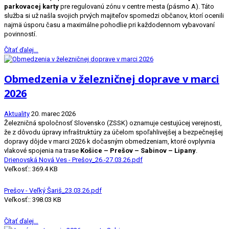
parkovacej karty
pre regulovanú zónu v centre mesta (pásmo A). Táto
služba si už našla svojich prvých majiteľov spomedzi občanov, ktorí ocenili
najmä úsporu času a maximálne pohodlie pri každodennom vybavovaní
povinností.
Čítať ďalej…
Obmedzenia v železničnej doprave v marci
2026
Aktuality
20. marec 2026
Železničná spoločnosť Slovensko (ZSSK) oznamuje cestujúcej verejnosti,
že z dôvodu úpravy infraštruktúry za účelom spoľahlivejšej a bezpečnejšej
dopravy dôjde v marci 2026 k dočasným obmedzeniam, ktoré ovplyvnia
vlakové spojenia na trase
Košice – Prešov – Sabinov – Lipany
.
Drienovská Nová Ves - Prešov_26.-27.03.26.pdf
Veľkosť:: 369.4 KB
Prešov - Veľký Šariš_23.03.26.pdf
Veľkosť:: 398.03 KB
Čítať ďalej…