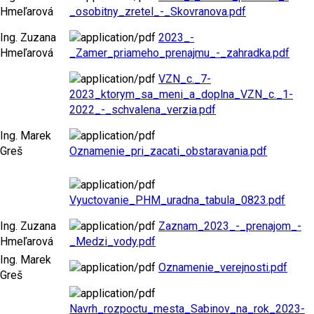
Hmeľarová
_osobitny_zretel_-_Skovranova.pdf
Ing. Zuzana
2023_-
Hmeľarová
_Zamer_priameho_prenajmu_-_zahradka.pdf
VZN_c._7-
2023_ktorym_sa_meni_a_doplna_VZN_c._1-
2022_-_schvalena_verzia.pdf
Ing. Marek
Greš
Oznamenie_pri_zacati_obstaravania.pdf
Vyuctovanie_PHM_uradna_tabula_0823.pdf
Ing. Zuzana
Zaznam_2023_-_prenajom_-
Hmeľarová
_Medzi_vody.pdf
Ing. Marek
Oznamenie_verejnosti.pdf
Greš
Navrh_rozpoctu_mesta_Sabinov_na_rok_2023-