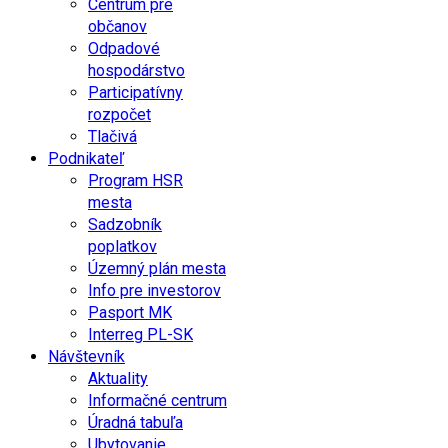
Centrum pre
občanov
Odpadové
hospodárstvo
Participatívny
rozpočet
Tlačivá
Podnikateľ
Program HSR
mesta
Sadzobník
poplatkov
Územný plán mesta
Info pre investorov
Pasport MK
Interreg PL-SK
Návštevník
Aktuality
Informačné centrum
Úradná tabuľa
Ubytovanie