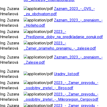
Ing. Zuzana
Zaznam_2023_-_OVS_-
Hmeľarová
_za_obchvatom.pdf
Ing. Zuzana
Zaznam_2023_-_prenajom_-
Hmeľarová
_Holleho.pdf
Ing. Zuzana
2023_-
Hmeľarová
_Predlzenie_doby_na_predkladanie_ponuk.pdf
Ing. Zuzana
2023_-
Hmeľarová
_Zamer_priameho_prenajmu_-_zalesie.pdf
Ing. Zuzana
Zaznam_2023_-_prenajom_-
Hmeľarová
_Zalesie.pdf
Ing. Zuzana
Uradny_list.pdf
Hmeľarová
Ing. Zuzana
2023_-_Zamer_prevodu_-
Hmeľarová
_osobitny_zretel_-_Biros.pdf
Ing. Zuzana
2023_-_Zamer_prevodu_-
Hmeľarová
_osobitny_zretel_-_Mikroregion_Cergov.pdf
Ing. Zuzana
2023_-_Zamer_prevodu_-