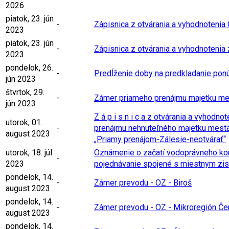
2026
piatok, 23. jún
-
Zápisnica z otvárania a vyhodnoteni
2023
piatok, 23. jún
-
Zápisnica z otvárania a vyhodnotenia
2023
pondelok, 26.
-
Predĺženie doby na predkladanie ponú
jún 2023
štvrtok, 29.
-
Zámer priameho prenájmu majetku mes
jún 2023
Z á p i s n i c a z otvárania a vyhodn
utorok, 01.
-
prenájmu nehnuteľného majetku mest
august 2023
„Priamy prenájom-Zálesie-neotvárať“
utorok, 18. júl
Oznámenie o začatí vodoprávneho kon
-
2023
pojednávanie spojené s miestnym zi
pondelok, 14.
-
Zámer prevodu - OZ - Biroš
august 2023
pondelok, 14.
-
Zámer prevodu - OZ - Mikroregión Če
august 2023
pondelok, 14.