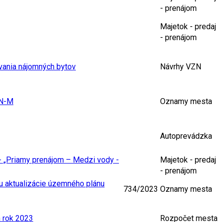
- prenájom
Majetok - predaj
- prenájom
vania nájomných bytov
Návrhy VZN
PN-M
Oznamy mesta
Autoprevádzka
 - „Priamy prenájom – Medzi vody -
Majetok - predaj
- prenájom
hu aktualizácie územného plánu
734/2023
Oznamy mesta
a rok 2023
Rozpočet mesta