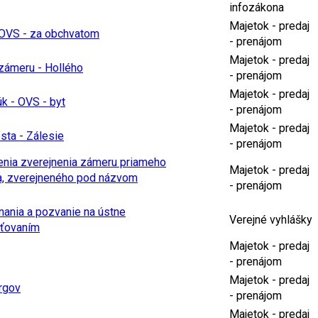
infozákona
Majetok - predaj
a OVS - za obchvatom
- prenájom
Majetok - predaj
 zámeru - Hollého
- prenájom
Majetok - predaj
k - OVS - byt
- prenájom
Majetok - predaj
ta - Zálesie
- prenájom
otenia zverejnenia zámeru priameho
Majetok - predaj
a, zverejneného pod názvom
- prenájom
ania a pozvanie na ústne
Verejné vyhlášky
sťovaním
Majetok - predaj
- prenájom
Majetok - predaj
rgov
- prenájom
Majetok - predaj