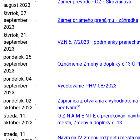
-
Zámer prevodu - OZ - Škovranová
august 2023
štvrtok, 07.
september
-
Zámer priameho prenájmu - záhradka
2023
štvrtok, 21.
september
-
VZN č. 7/2023 - podmienky prenechá
2023
pondelok, 25.
september
-
Oznámenie Zmeny a doplnky č.13 Ú
2023
pondelok, 04.
september
-
Vyúčtovanie PHM 08/2023
2023
pondelok, 02.
Zápisnica z otvárania a vyhodnotenia
-
október 2023
neotvárať“
streda, 11.
O Z N Á M E N I E o prerokovaní návr
-
október 2023
mesta, Zmeny a doplnky č. 13
streda, 11.
-
Návrh na IV. zmenu rozpočtu mesta n