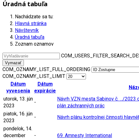
Úradná tabuľa
Nachádzate sa tu:
Hlavná stránka
Návštevník
Úradná tabuľa
Zoznam oznamov
COM_USERS_FILTER_SEARCH_DE
Vymazať
COM_OZNAMY_LIST_FULL_ORDERING
COM_OZNAMY_LIST_LIMIT
Dátum
Dátum
Náz
vyvesenia
expirácie
utorok, 13. jún
Návrh VZN mesta Sabinov č. .../2023
-
2023
plán záchranných prác
piatok, 16. jún
-
Návrh plánu kontrolnej činnosti hlavné
2023
pondelok, 14.
december
-
69. Amnesty International