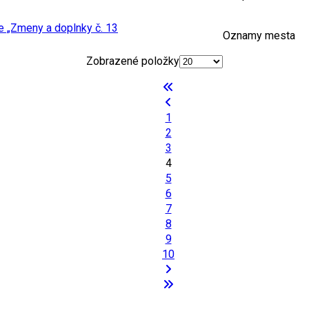
 „Zmeny a doplnky č. 13
Oznamy mesta
Zobrazené položky
1
2
3
4
5
6
7
8
9
10