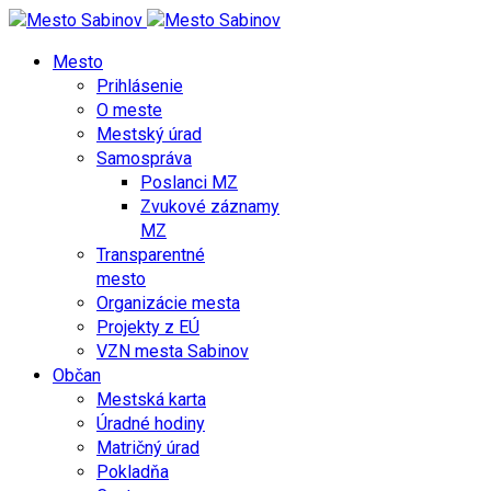
Mesto
Prihlásenie
O meste
Mestský úrad
Samospráva
Poslanci MZ
Zvukové záznamy
MZ
Transparentné
mesto
Organizácie mesta
Projekty z EÚ
VZN mesta Sabinov
Občan
Mestská karta
Úradné hodiny
Matričný úrad
Pokladňa