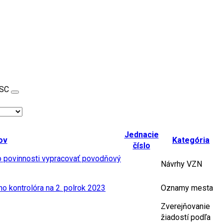
SC
Jednacie
ov
Kategória
číslo
 o povinnosti vypracovať povodňový
Návrhy VZN
ho kontrolóra na 2. polrok 2023
Oznamy mesta
Zverejňovanie
žiadostí podľa