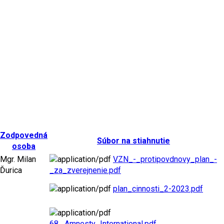
Zodpovedná
Súbor na stiahnutie
osoba
Mgr. Milan
VZN_-_protipovdnovy_plan_-
Ďurica
_za_zverejnenie.pdf
plan_cinnosti_2-2023.pdf
68._Amnesty_International.pdf