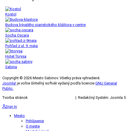
Kostol
Budova bývalého piaristického kláštora v centre
Socha Oscara
Pohľad z ul. 9. mája
Hotel Torysa
Sabina
Copyright © 2026 Mesto Sabinov. Všetky práva vyhradené.
Joomla!
je voľne šíriteľný softvér vydaný podľa licencie
GNU General
Public.
Tvorba stránok
KRIŽAN ENTERPRISES s.r.o.
| Redakčný Systém: Joomla 5
Sign In
Mesto
Prihlásenie
O meste