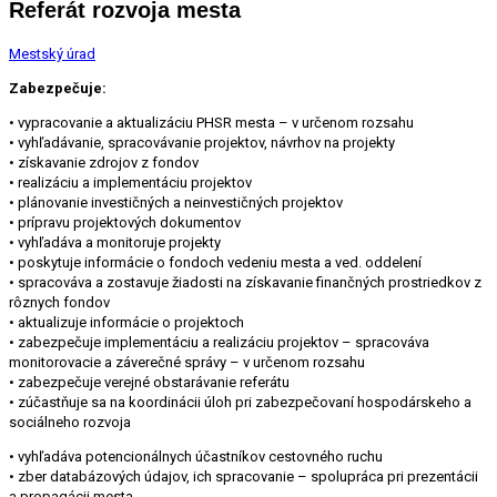
Referát rozvoja mesta
Mestský úrad
Zabezpečuje:
• vypracovanie a aktualizáciu PHSR mesta – v určenom rozsahu
• vyhľadávanie, spracovávanie projektov, návrhov na projekty
• získavanie zdrojov z fondov
• realizáciu a implementáciu projektov
• plánovanie investičných a neinvestičných projektov
• prípravu projektových dokumentov
• vyhľadáva a monitoruje projekty
• poskytuje informácie o fondoch vedeniu mesta a ved. oddelení
• spracováva a zostavuje žiadosti na získavanie finančných prostriedkov z
rôznych fondov
• aktualizuje informácie o projektoch
• zabezpečuje implementáciu a realizáciu projektov – spracováva
monitorovacie a záverečné správy – v určenom rozsahu
• zabezpečuje verejné obstarávanie referátu
• zúčastňuje sa na koordinácii úloh pri zabezpečovaní hospodárskeho a
sociálneho rozvoja
• vyhľadáva potencionálnych účastníkov cestovného ruchu
• zber databázových údajov, ich spracovanie – spolupráca pri prezentácii
a propagácii mesta