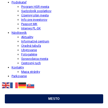
Podnikateľ
Program HSR mesta
Sadzobník poplatkov
Územný plán mesta
Info pre investorov
Pasport MK
Interreg PL-SK
Návštevník
Aktuality
Informačné centrum
Úradná tabuľa
Ubytovanie
Fotogalérie
Spravodajca mesta
Cestovný ruch
Kontakty
Mapa stránky
Parkovanie