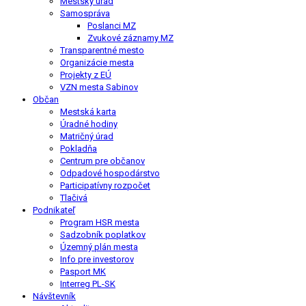
Mestský úrad
Samospráva
Poslanci MZ
Zvukové záznamy MZ
Transparentné mesto
Organizácie mesta
Projekty z EÚ
VZN mesta Sabinov
Občan
Mestská karta
Úradné hodiny
Matričný úrad
Pokladňa
Centrum pre občanov
Odpadové hospodárstvo
Participatívny rozpočet
Tlačivá
Podnikateľ
Program HSR mesta
Sadzobník poplatkov
Územný plán mesta
Info pre investorov
Pasport MK
Interreg PL-SK
Návštevník