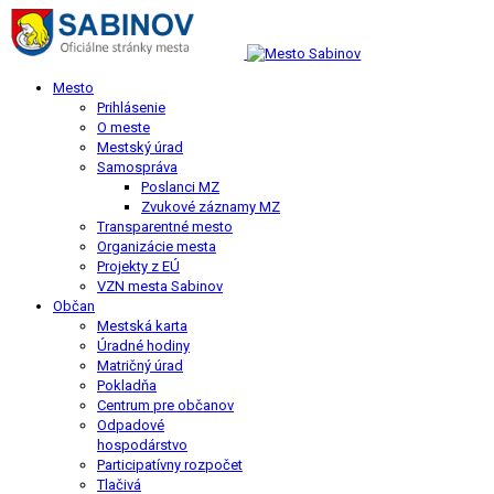
Mesto
Prihlásenie
O meste
Mestský úrad
Samospráva
Poslanci MZ
Zvukové záznamy MZ
Transparentné mesto
Organizácie mesta
Projekty z EÚ
VZN mesta Sabinov
Občan
Mestská karta
Úradné hodiny
Matričný úrad
Pokladňa
Centrum pre občanov
Odpadové
hospodárstvo
Participatívny rozpočet
Tlačivá