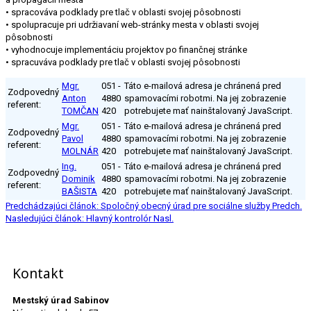
• spracováva podklady pre tlač v oblasti svojej pôsobnosti
• spolupracuje pri udržiavaní web-stránky mesta v oblasti svojej
pôsobnosti
• vyhodnocuje implementáciu projektov po finančnej stránke
• spracuváva podklady pre tlač v oblasti svojej pôsobnosti
Mgr.
051 -
Táto e-mailová adresa je chránená pred
Zodpovedný
Anton
4880
spamovacími robotmi. Na jej zobrazenie
referent:
TOMČAN
420
potrebujete mať nainštalovaný JavaScript.
Mgr.
051 -
Táto e-mailová adresa je chránená pred
Zodpovedný
Pavol
4880
spamovacími robotmi. Na jej zobrazenie
referent:
MOLNÁR
420
potrebujete mať nainštalovaný JavaScript.
Ing.
051 -
Táto e-mailová adresa je chránená pred
Zodpovedný
Dominik
4880
spamovacími robotmi. Na jej zobrazenie
referent:
BAŠISTA
420
potrebujete mať nainštalovaný JavaScript.
Predchádzajúci článok: Spoločný obecný úrad pre sociálne služby
Predch.
Nasledujúci článok: Hlavný kontrolór
Nasl.
Kontakt
Mestský úrad Sabinov