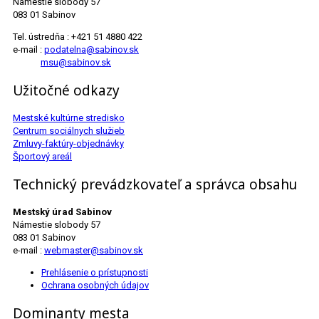
Námestie slobody 57
083 01 Sabinov
Tel. ústredňa : +421 51 4880 422
e-mail :
podatelna@sabinov.sk
msu@sabinov.sk
Užitočné odkazy
Mestské kultúrne stredisko
Centrum sociálnych služieb
Zmluvy-faktúry-objednávky
Športový areál
Technický prevádzkovateľ a správca obsahu
Mestský úrad Sabinov
Námestie slobody 57
083 01 Sabinov
e-mail :
webmaster@sabinov.sk
Prehlásenie o prístupnosti
Ochrana osobných údajov
Dominanty mesta