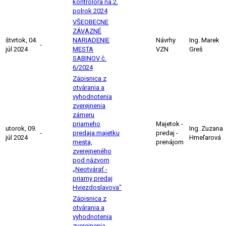
kontrolóra na 2.
polrok 2024
VŠEOBECNE
ZÁVÄZNÉ
štvrtok, 04.
NARIADENIE
Návrhy
Ing. Marek
-
júl 2024
MESTA
VZN
Greš
SABINOV č.
6/2024
Zápisnica z
otvárania a
vyhodnotenia
zverejnenia
zámeru
priameho
Majetok -
utorok, 09.
Ing. Zuzana
-
predaja majetku
predaj -
júl 2024
Hmeľarová
mesta,
prenájom
zverejneného
pod názvom
„Neotvárať -
priamy predaj
Hviezdoslavova"
Zápisnica z
otvárania a
vyhodnotenia
zverejnenia