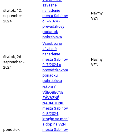
záväzné
štvrtok, 12.
nariadenie
Návrhy
september
-
mesta Sabinov
VZN
2024
č. 7-2024 -
prevádzkový
poriadok
pohrebiska
Všeobecne
záväzné
nariadenie
štvrtok, 26.
mesta Sabinov
Návrhy
september
-
č. 7/2024 o
VZN
2024
prevádzkovom
poriadku
pohrebiska
NÁVRH“
VŠEOBECNE
ZÁVÄZNÉ
NARIADENIE
mesta Sabinov
č. 8/2024,
ktorým sa mení
a dopĺňa VZN
pondelok,
mesta Sabinov