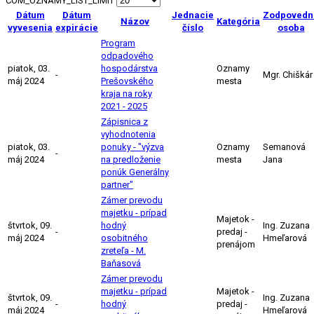
COM_OZNAMY_LIST_LIMIT
Dátum
Dátum
Jednacie
Zodpovedn
Názov
Kategória
vyvesenia
expirácie
číslo
osoba
Program
odpadového
piatok, 03.
hospodárstva
Oznamy
-
Mgr. Chiškár
máj 2024
Prešovského
mesta
kraja na roky
2021 - 2025
Zápisnica z
vyhodnotenia
piatok, 03.
ponuky - "výzva
Oznamy
Semanová
-
máj 2024
na predloženie
mesta
Jana
ponúk Generálny
partner"
Zámer prevodu
majetku - prípad
Majetok -
štvrtok, 09.
hodný
Ing. Zuzana
-
predaj -
máj 2024
osobitného
Hmeľarová
prenájom
zreteľa - M.
Baňasová
Zámer prevodu
majetku - prípad
Majetok -
štvrtok, 09.
Ing. Zuzana
-
hodný
predaj -
máj 2024
Hmeľarová