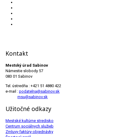
Kontakt
Mestský úrad Sabinov
Námestie slobody 57
083 01 Sabinov
Tel. ústredňa : +421 51 4880 422
e-mail :
podatelna@sabinov.sk
msu@sabinov.sk
Užitočné odkazy
Mestské kultúrne stredisko
Centrum sociálnych služieb
Zmluvy-faktúry-objednávky