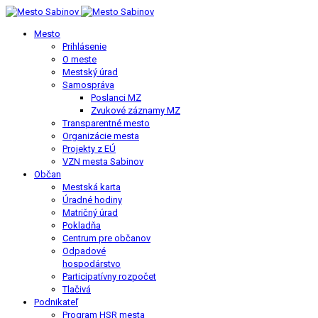
Mesto
Prihlásenie
O meste
Mestský úrad
Samospráva
Poslanci MZ
Zvukové záznamy MZ
Transparentné mesto
Organizácie mesta
Projekty z EÚ
VZN mesta Sabinov
Občan
Mestská karta
Úradné hodiny
Matričný úrad
Pokladňa
Centrum pre občanov
Odpadové
hospodárstvo
Participatívny rozpočet
Tlačivá
Podnikateľ
Program HSR mesta