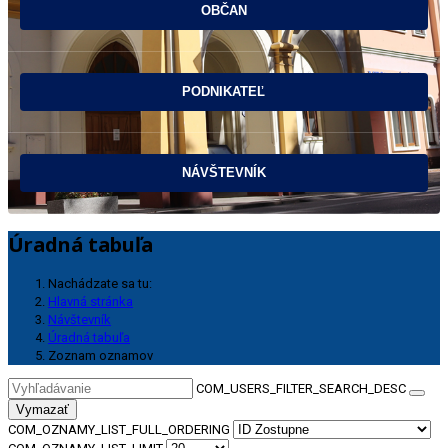
Úradná tabuľa
Nachádzate sa tu:
Hlavná stránka
Návštevník
Úradná tabuľa
Zoznam oznamov
COM_USERS_FILTER_SEARCH_DESC
Vymazať
COM_OZNAMY_LIST_FULL_ORDERING