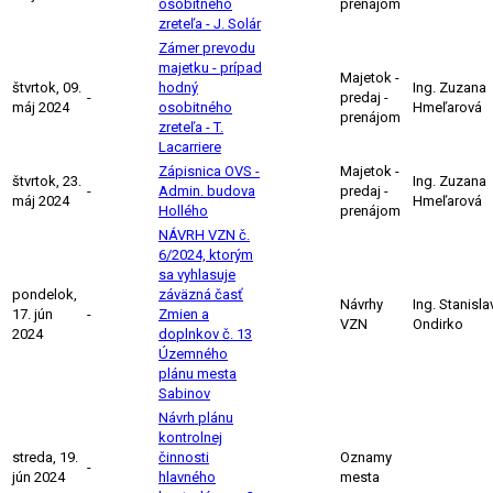
osobitného
prenájom
zreteľa - J. Solár
Zámer prevodu
majetku - prípad
Majetok -
štvrtok, 09.
hodný
Ing. Zuzana
-
predaj -
máj 2024
osobitného
Hmeľarová
prenájom
zreteľa - T.
Lacarriere
Zápisnica OVS -
Majetok -
štvrtok, 23.
Ing. Zuzana
-
Admin. budova
predaj -
máj 2024
Hmeľarová
Hollého
prenájom
NÁVRH VZN č.
6/2024, ktorým
sa vyhlasuje
pondelok,
záväzná časť
Návrhy
Ing. Stanisla
17. jún
-
Zmien a
VZN
Ondirko
2024
doplnkov č. 13
Územného
plánu mesta
Sabinov
Návrh plánu
kontrolnej
streda, 19.
činnosti
Oznamy
-
jún 2024
hlavného
mesta