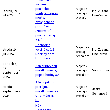
zámeru
priameho
Majetok -
utorok, 09.
Ing. Zuzana
-
predaja majetku
predaj -
júl 2024
Hmeľarová
mesta,
prenájom
zverejneného
pod názvom
„Neotvárať -
priamy predaj
642“
Obchodná
Majetok -
streda, 24.
verejná súťaž -
Ing. Zuzana
-
predaj -
júl 2024
Rodinný dom -
Hmeľarová
prenájom
Ul. Ružová
pondelok,
Zámer prevodu
Majetok -
09.
-
majetku mesta,
predaj -
Vandžurová
september
prípad hodný OZ
prenájom
2024
Zámer priameho
streda, 11.
prenájmu
Majetok -
Janka
september
-
majetku mesta -
predaj -
Semanová
2024
Ul. 9. mája III. -
prenájom
NP
Návrh -
Všeobecne