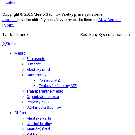
Sabina
Copyright © 2026 Mesto Sabinov. Všetky práva vyhradené.
Joomla!
je voľne šíriteľný softvér vydaný podľa licencie
GNU General
Public.
Tvorba stránok
KRIŽAN ENTERPRISES s.r.o.
| Redakčný Systém: Joomla 5
Sign In
Mesto
Prihlásenie
O meste
Mestský úrad
Samospráva
Poslanci MZ
Zvukové záznamy MZ
Transparentné mesto
Organizácie mesta
Projekty z EÚ
VZN mesta Sabinov
Občan
Mestská karta
Úradné hodiny
Matričný úrad
Pokladňa