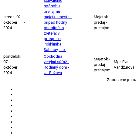
schválenie
spôsobu
prenájmu
streda, 02.
majetku mesta -
Majetok -
október
-
prípad hodný
predaj -
2024
osobitného
prenájom
zreteľa: v
prospech
Poliklinika
Sabinov, n.o.
pondelok,
Obchodná
Majetok -
07.
verejná súťaž -
Mgr. Eva
-
predaj -
október
Rodinný dom -
Vandžurová
prenájom
2024
Ul. Ružová
Zobrazené polo