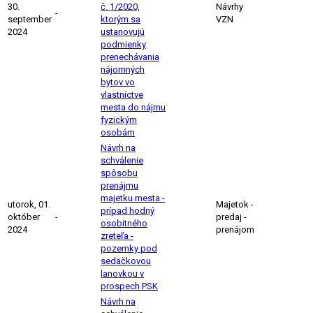
30.
č. 1/2020,
Návrhy
-
september
ktorým sa
VZN
2024
ustanovujú
podmienky
prenechávania
nájomných
bytov vo
vlastníctve
mesta do nájmu
fyzickým
osobám
Návrh na
schválenie
spôsobu
prenájmu
majetku mesta -
utorok, 01.
Majetok -
prípad hodný
október
-
predaj -
osobitného
2024
prenájom
zreteľa -
pozemky pod
sedačkovou
lanovkou v
prospech PSK
Návrh na