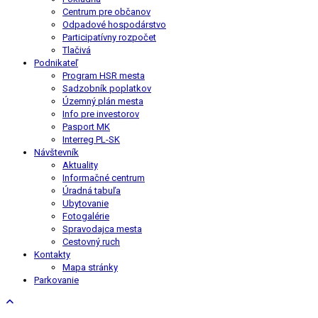
Centrum pre občanov
Odpadové hospodárstvo
Participatívny rozpočet
Tlačivá
Podnikateľ
Program HSR mesta
Sadzobník poplatkov
Územný plán mesta
Info pre investorov
Pasport MK
Interreg PL-SK
Návštevník
Aktuality
Informačné centrum
Úradná tabuľa
Ubytovanie
Fotogalérie
Spravodajca mesta
Cestovný ruch
Kontakty
Mapa stránky
Parkovanie