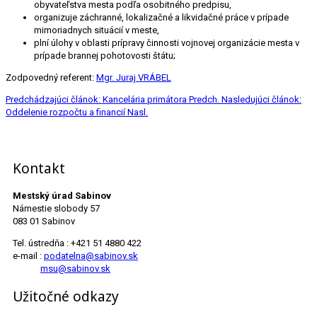
obyvateľstva mesta podľa osobitného predpisu,
organizuje záchranné, lokalizačné a likvidačné práce v prípade
mimoriadnych situácií v meste,
plní úlohy v oblasti prípravy činnosti vojnovej organizácie mesta v
prípade brannej pohotovosti štátu;
Zodpovedný referent:
Mgr. Juraj VRÁBEL
Predchádzajúci článok: Kancelária primátora
Predch.
Nasledujúci článok:
Oddelenie rozpočtu a financií
Nasl.
Kontakt
Mestský úrad Sabinov
Námestie slobody 57
083 01 Sabinov
Tel. ústredňa : +421 51 4880 422
e-mail :
podatelna@sabinov.sk
msu@sabinov.sk
Užitočné odkazy