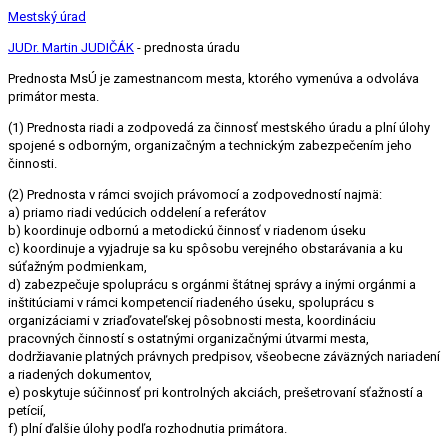
Mestský úrad
JUDr. Martin JUDIČÁK
- prednosta úradu
Prednosta MsÚ je zamestnancom mesta, ktorého vymenúva a odvoláva
primátor mesta.
(1) Prednosta riadi a zodpovedá za činnosť mestského úradu a plní úlohy
spojené s odborným, organizačným a technickým zabezpečením jeho
činnosti.
(2) Prednosta v rámci svojich právomocí a zodpovedností najmä:
a) priamo riadi vedúcich oddelení a referátov
b) koordinuje odbornú a metodickú činnosť v riadenom úseku
c) koordinuje a vyjadruje sa ku spôsobu verejného obstarávania a ku
súťažným podmienkam,
d) zabezpečuje spoluprácu s orgánmi štátnej správy a inými orgánmi a
inštitúciami v rámci kompetencií riadeného úseku, spoluprácu s
organizáciami v zriaďovateľskej pôsobnosti mesta, koordináciu
pracovných činností s ostatnými organizačnými útvarmi mesta,
dodržiavanie platných právnych predpisov, všeobecne záväzných nariadení
a riadených dokumentov,
e) poskytuje súčinnosť pri kontrolných akciách, prešetrovaní sťažností a
petícií,
f) plní ďalšie úlohy podľa rozhodnutia primátora.