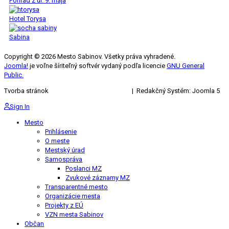
Pohľad z ul. 9. mája
Hotel Torysa
Sabina
Copyright © 2026 Mesto Sabinov. Všetky práva vyhradené.
Joomla!
je voľne šíriteľný softvér vydaný podľa licencie
GNU General
Public.
Tvorba stránok
KRIŽAN ENTERPRISES s.r.o.
| Redakčný Systém: Joomla 5
Sign In
Mesto
Prihlásenie
O meste
Mestský úrad
Samospráva
Poslanci MZ
Zvukové záznamy MZ
Transparentné mesto
Organizácie mesta
Projekty z EÚ
VZN mesta Sabinov
Občan