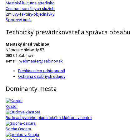
Mestské kultúrne stredisko
Centrum sociálnych služieb
Zmluvy-faktúry-objednávky
Športový areál
Technický prevádzkovateľ a správca obsahu
Mestský úrad Sabinov
Námestie slobody 57
083 01 Sabinov
e-mail :
webmaster@sabinov.sk
Prehlásenie o prístupnosti
Ochrana osobných údajov
Dominanty mesta
Kostol
Budova bývalého piaristického kláštora v centre
Socha Oscara