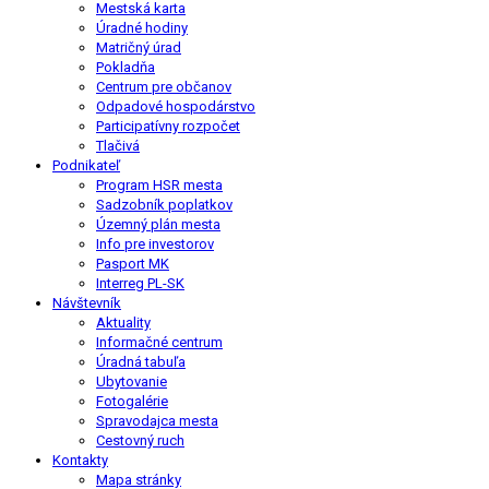
Mestská karta
Úradné hodiny
Matričný úrad
Pokladňa
Centrum pre občanov
Odpadové hospodárstvo
Participatívny rozpočet
Tlačivá
Podnikateľ
Program HSR mesta
Sadzobník poplatkov
Územný plán mesta
Info pre investorov
Pasport MK
Interreg PL-SK
Návštevník
Aktuality
Informačné centrum
Úradná tabuľa
Ubytovanie
Fotogalérie
Spravodajca mesta
Cestovný ruch
Kontakty
Mapa stránky