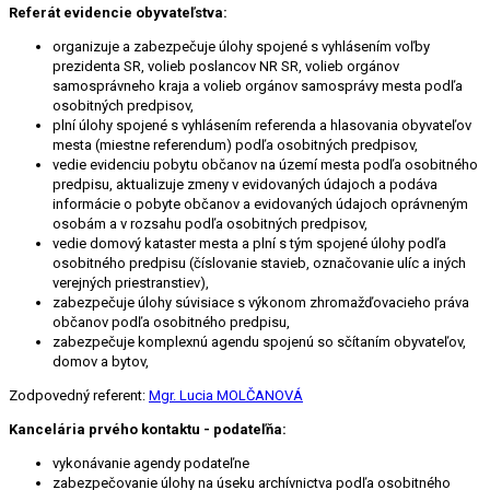
Referát evidencie obyvateľstva:
organizuje a zabezpečuje úlohy spojené s vyhlásením voľby
prezidenta SR, volieb poslancov NR SR, volieb orgánov
samosprávneho kraja a volieb orgánov samosprávy mesta podľa
osobitných predpisov,
plní úlohy spojené s vyhlásením referenda a hlasovania obyvateľov
mesta (miestne referendum) podľa osobitných predpisov,
vedie evidenciu pobytu občanov na území mesta podľa osobitného
predpisu, aktualizuje zmeny v evidovaných údajoch a podáva
informácie o pobyte občanov a evidovaných údajoch oprávneným
osobám a v rozsahu podľa osobitných predpisov,
vedie domový kataster mesta a plní s tým spojené úlohy podľa
osobitného predpisu (číslovanie stavieb, označovanie ulíc a iných
verejných priestranstiev),
zabezpečuje úlohy súvisiace s výkonom zhromažďovacieho práva
občanov podľa osobitného predpisu,
zabezpečuje komplexnú agendu spojenú so sčítaním obyvateľov,
domov a bytov,
Zodpovedný referent:
Mgr. Lucia MOLČANOVÁ
Kancelária prvého kontaktu - podateľňa:
vykonávanie agendy podateľne
zabezpečovanie úlohy na úseku archívnictva podľa osobitného