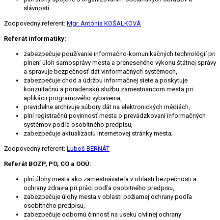
slávností
Zodpovedný referent:
Mgr. Antónia KOŠALKOVÁ
Referát informatiky:
zabezpečuje používanie informačno-komunikačných technológií pri
plnení úloh samosprávy mesta a preneseného výkonu štátnej správy
a spravuje bezpečnosť dát vinformačných systémoch,
zabezpečuje chod a údržbu informačnej siete a poskytuje
konzultačnú a poradenskú službu zamestnancom mesta pri
aplikácii programového vybavenia,
pravidelne archivuje súbory dát na elektronických médiách,
plní registračnú povinnosť mesta o prevádzkovaní informačných
systémov podľa osobitného predpisu,
zabezpečuje aktualizáciu internetovej stránky mesta;
Zodpovedný referent:
Ľuboš BERNÁT
Referát BOZP, PO, CO a OOÚ:
plní úlohy mesta ako zamestnávateľa v oblasti bezpečnosti a
ochrany zdravia pri práci podľa osobitného predpisu,
zabezpečuje úlohy mesta v oblasti požiarnej ochrany podľa
osobitného predpisu,
zabezpečuje odbornú činnosť na úseku civilnej ochrany