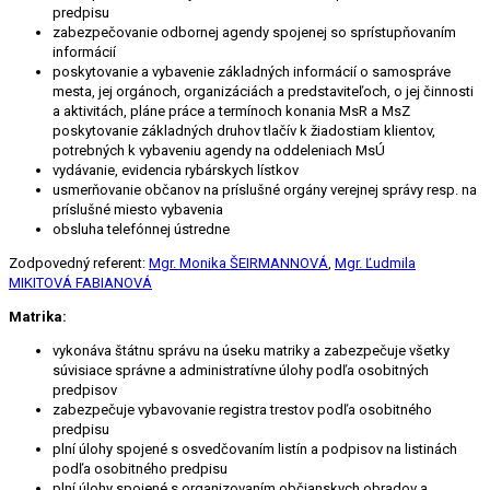
predpisu
zabezpečovanie odbornej agendy spojenej so sprístupňovaním
informácií
poskytovanie a vybavenie základných informácií o samospráve
mesta, jej orgánoch, organizáciách a predstaviteľoch, o jej činnosti
a aktivitách, pláne práce a termínoch konania MsR a MsZ
poskytovanie základných druhov tlačív k žiadostiam klientov,
potrebných k vybaveniu agendy na oddeleniach MsÚ
vydávanie, evidencia rybárskych lístkov
usmerňovanie občanov na príslušné orgány verejnej správy resp. na
príslušné miesto vybavenia
obsluha telefónnej ústredne
Zodpovedný referent:
Mgr. Monika ŠEIRMANNOVÁ
,
Mgr. Ľudmila
MIKITOVÁ FABIANOVÁ
Matrika:
vykonáva štátnu správu na úseku matriky a zabezpečuje všetky
súvisiace správne a administratívne úlohy podľa osobitných
predpisov
zabezpečuje vybavovanie registra trestov podľa osobitného
predpisu
plní úlohy spojené s osvedčovaním listín a podpisov na listinách
podľa osobitného predpisu
plní úlohy spojené s organizovaním občianskych obradov a