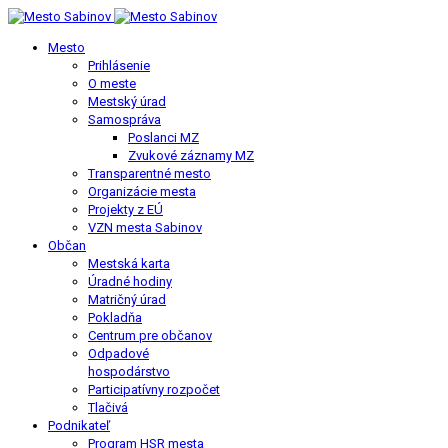
Mesto
Prihlásenie
O meste
Mestský úrad
Samospráva
Poslanci MZ
Zvukové záznamy MZ
Transparentné mesto
Organizácie mesta
Projekty z EÚ
VZN mesta Sabinov
Občan
Mestská karta
Úradné hodiny
Matričný úrad
Pokladňa
Centrum pre občanov
Odpadové
hospodárstvo
Participatívny rozpočet
Tlačivá
Podnikateľ
Program HSR mesta